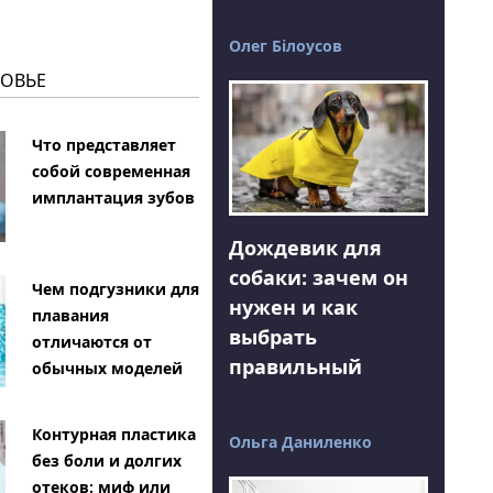
Олег Білоусов
РОВЬЕ
Что представляет
собой современная
имплантация зубов
Дождевик для
собаки: зачем он
Чем подгузники для
нужен и как
плавания
выбрать
отличаются от
правильный
обычных моделей
Контурная пластика
Ольга Даниленко
без боли и долгих
отеков: миф или