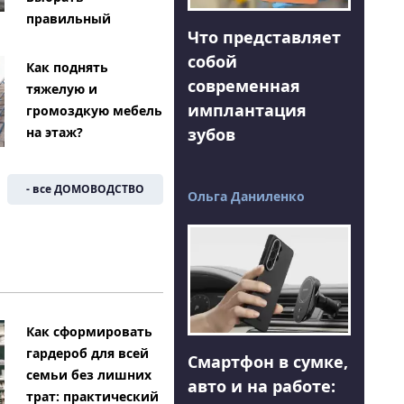
правильный
Что представляет
собой
Как поднять
современная
тяжелую и
имплантация
громоздкую мебель
на этаж?
зубов
- все ДОМОВОДСТВО
Ольга Даниленко
Как сформировать
гардероб для всей
Смартфон в сумке,
семьи без лишних
авто и на работе:
трат: практический