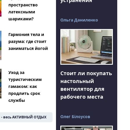
пространство
латексными
шариками?
Ольга Даниленко
Гармония тела и
разума: где стоит
заниматься йогой
Стоит ли покупать
Уход за
туристическим
настольный
гамаком: как
вентилятор для
продлить срок
рабочего места
службы
Олег Білоусов
- весь АКТИВНЫЙ ОТДЫХ