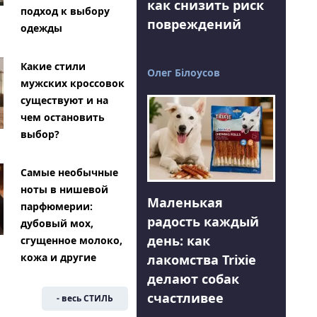
как снизить риск
подход к выбору
повреждений
одежды
Какие стили
Олег Білоусов
мужских кроссовок
существуют и на
чем остановить
выбор?
Самые необычные
ноты в нишевой
Маленькая
парфюмерии:
радость каждый
дубовый мох,
день: как
сгущенное молоко,
кожа и другие
лакомства Trixie
делают собак
счастливее
- весь СТИЛЬ