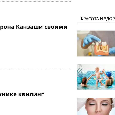
КРАСОТА И ЗДО
орона Канзаши своими
хнике квилинг