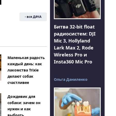
- вся ДАЧА
Битва 32-bit float
радиосистем: DJI
Mic 3, Hollyland
Lark Max 2, Rode
Wireless Pro и
Маленькая радость
Insta360 Mic Pro
каждый день: как
лакомства Trixie
делают собак
Ольга Даниленко
счастливее
Дождевик для
собаки: зачем он
нужен и как
выбрать