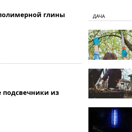
 полимерной глины
ДАЧА
 подсвечники из