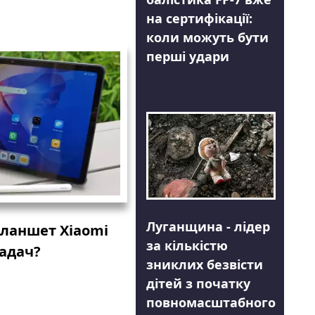
на сертифікації:
коли можуть бути
перші удари
Луганщина - лідер
планшет Xiaomi
за кількістю
задач?
зниклих безвісти
дітей з початку
повномасштабного