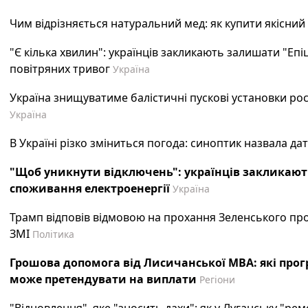
Чим відрізняється натуральний мед: як купити якісний
"Є кілька хвилин": українців закликають залишати "Епі
повітряних тривог
Україна
Україна знищуватиме балістичні пускові установки рос
Україна
В Україні різко зміниться погода: синоптик назвала да
"Щоб уникнути відключень": українців закликаю
споживання електроенергії
Україна
Трамп відповів відмовою на прохання Зеленського про р
ЗМІ
Політика
Грошова допомога від Лисичанської МВА: які прог
може претендувати на виплати
Регіони