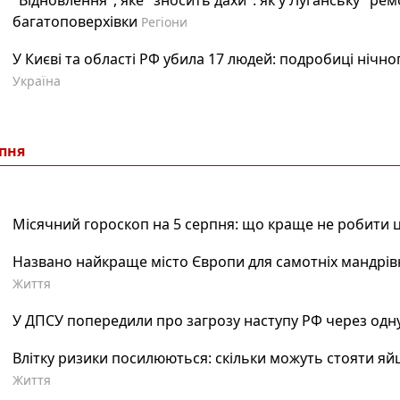
"Відновлення", яке "зносить дахи": як у Луганську "ре
багатоповерхівки
Регіони
У Києві та області РФ убила 17 людей: подробиці нічно
Україна
рпня
Місячний гороскоп на 5 серпня: що краще не робити 
Названо найкраще місто Європи для самотніх мандрівн
Життя
У ДПСУ попередили про загрозу наступу РФ через одну
Влітку ризики посилюються: скільки можуть стояти яй
Життя