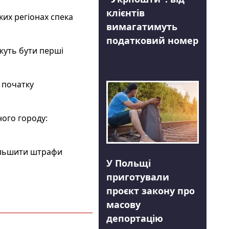
клієнтів
ких регіонах спека
вимагатимуть
податковий номер
ожуть бути перші
з початку
ного городу:
більшити штрафи
У Польщі
приготували
проєкт закону про
масову
депортацію