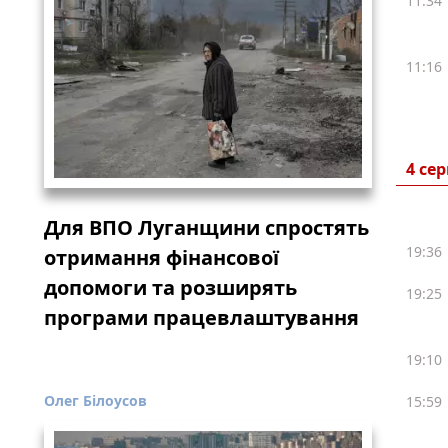
11:34
11:16
4 се
Для ВПО Луганщини спростять
19:36
отримання фінансової
допомоги та розширять
19:25
програми працевлаштування
19:10
Олег Білоусов
15:59