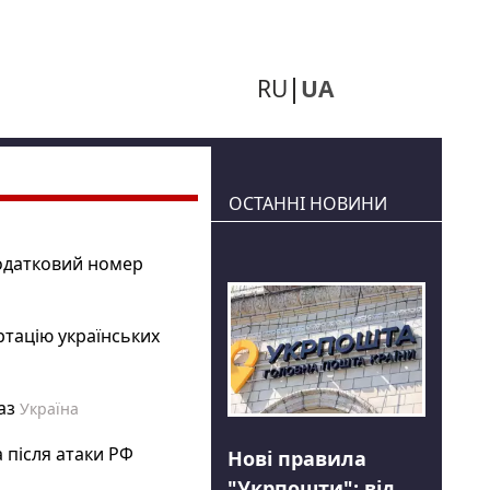
RU
UA
ОСТАННІ НОВИНИ
податковий номер
ртацію українських
аз
Україна
 після атаки РФ
Нові правила
"Укрпошти": від