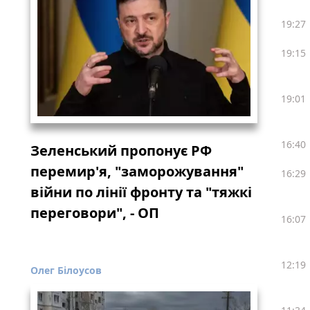
19:27
19:15
19:01
16:40
Зеленський пропонує РФ
перемир'я, "заморожування"
16:29
війни по лінії фронту та "тяжкі
переговори", - ОП
16:07
12:19
Олег Білоусов