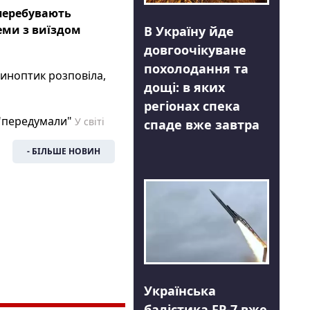
перебувають
еми з виїздом
В Україну йде
довгоочікуване
похолодання та
синоптик розповіла,
дощі: в яких
регіонах спека
 "передумали"
У світі
спаде вже завтра
- БІЛЬШЕ НОВИН
Українська
балістика FP-7 вже