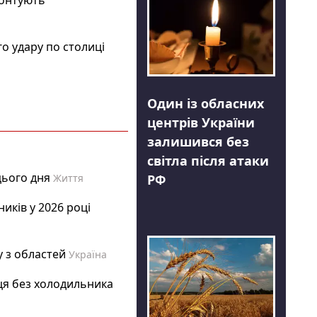
монтують"
го удару по столиці
Один із обласних
центрів України
залишився без
світла після атаки
цього дня
РФ
Життя
иків у 2026 році
 з областей
Україна
ця без холодильника