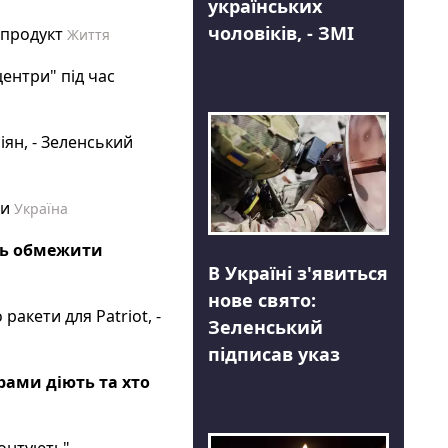
українських
чоловіків, - ЗМІ
 продукт
Життя
центри" під час
іян, - Зеленський
ти
Україна
ть обмежити
В Україні з'явиться
нове свято:
акети для Patriot, -
Зеленський
підписав указ
рами діють та хто