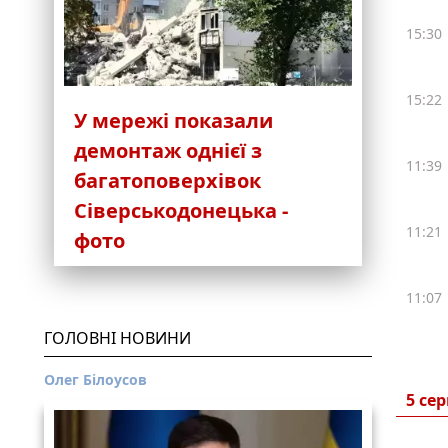
15:30
15:22
У мережі показали
демонтаж однієї з
11:39
багатоповерхівок
Сіверськодонецька -
11:21
фото
11:07
ГОЛОВНІ НОВИНИ
Олег Білоусов
5 се