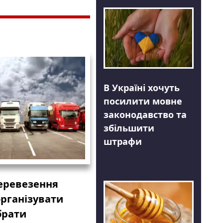
В Україні хочуть
посилити мовне
законодавство та
збільшити
штрафи
еревезення
організувати
брати