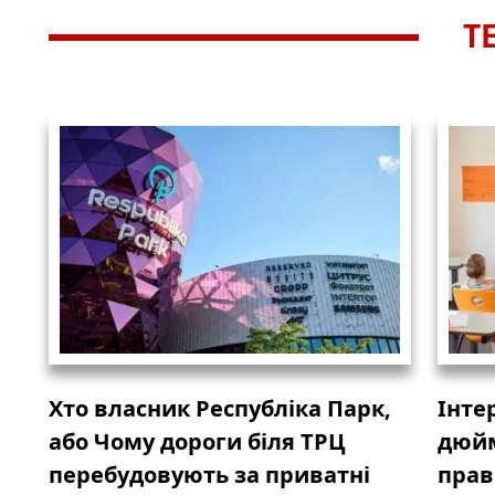
Т
Хто власник Республіка Парк,
Інте
або Чому дороги біля ТРЦ
дюйм
перебудовують за приватні
прав