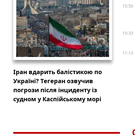
15:50
15:33
11:13
Іран вдарить балістикою по
Україні? Тегеран озвучив
погрози після інциденту із
судном у Каспійському морі