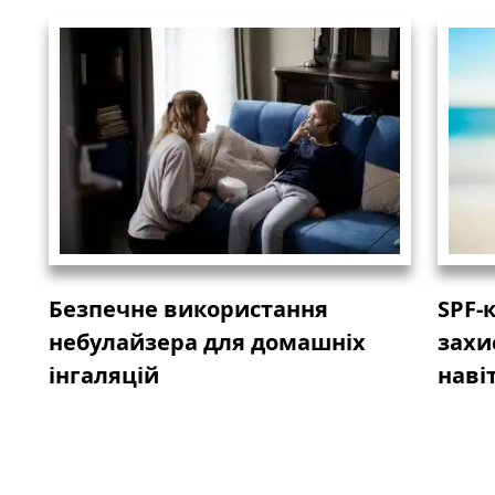
Безпечне використання
SPF-
небулайзера для домашніх
захи
інгаляцій
навіт