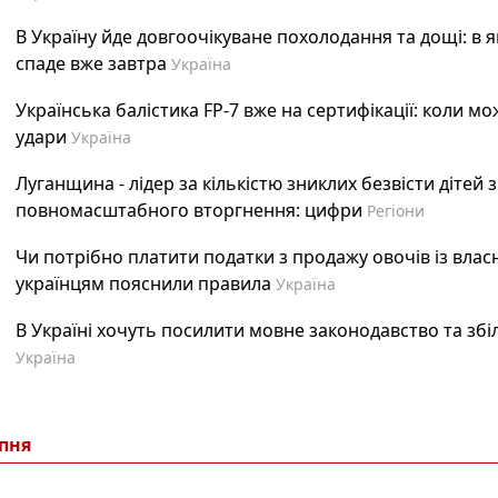
В Україну йде довгоочікуване похолодання та дощі: в я
спаде вже завтра
Україна
Українська балістика FP-7 вже на сертифікації: коли м
удари
Україна
Луганщина - лідер за кількістю зниклих безвісти дітей 
повномасштабного вторгнення: цифри
Регіони
Чи потрібно платити податки з продажу овочів із влас
українцям пояснили правила
Україна
В Україні хочуть посилити мовне законодавство та з
Україна
рпня