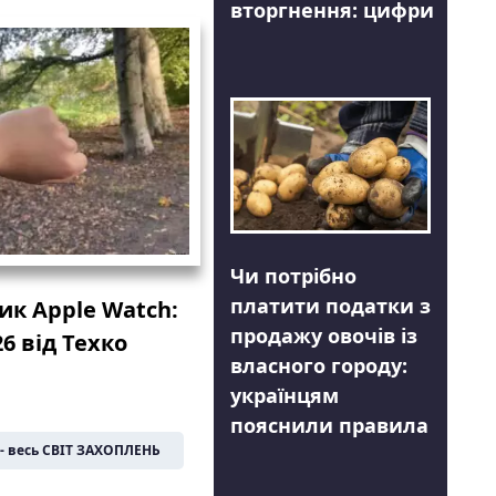
вторгнення: цифри
Чи потрібно
платити податки з
ик Apple Watch:
продажу овочів із
6 від Техко
власного городу:
українцям
пояснили правила
- весь СВІТ ЗАХОПЛЕНЬ