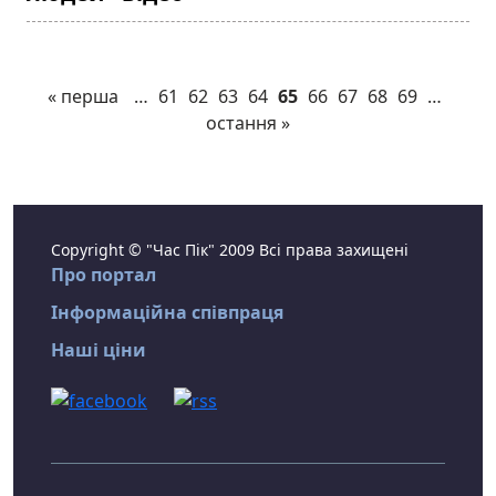
« перша
…
61
62
63
64
65
66
67
68
69
…
остання »
Copyright © "Час Пік" 2009 Всі права захищені
Про портал
Інформаційна співпраця
Наші ціни