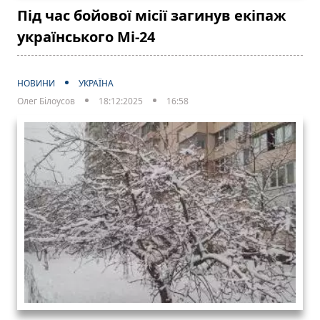
Під час бойової місії загинув екіпаж
українського Мі-24
НОВИНИ
УКРАЇНА
Олег Білоусов
18:12:2025
16:58