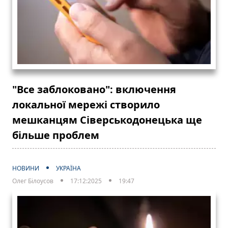
"Все заблоковано": включення
локальної мережі створило
мешканцям Сіверськодонецька ще
більше проблем
НОВИНИ
УКРАЇНА
Олег Білоусов
17:12:2025
19:47