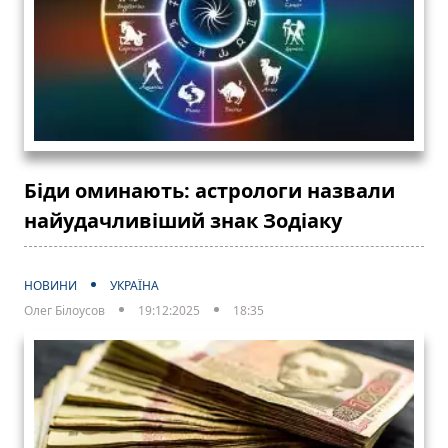
Біди оминають: астрологи назвали
найудачливіший знак Зодіаку
НОВИНИ
УКРАЇНА
Олег Білоусов
19:12:2025
18:35