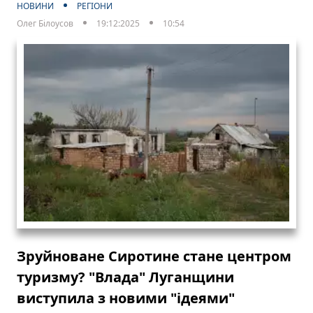
НОВИНИ
РЕГІОНИ
Олег Білоусов
19:12:2025
10:54
Зруйноване Сиротине стане центром
туризму? "Влада" Луганщини
виступила з новими "ідеями"