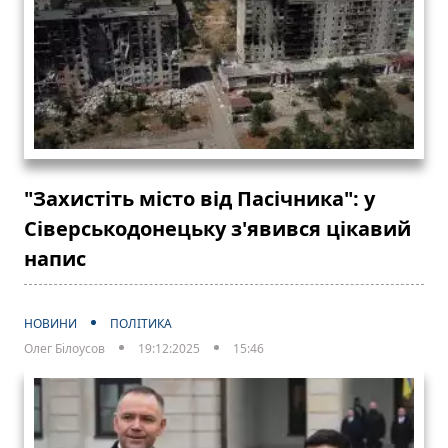
"Захистіть місто від Пасічника": у
Сіверськодонецьку з'явився цікавий
напис
НОВИНИ
ПОЛІТИКА
Олег Білоусов
19:12:2025
15:46