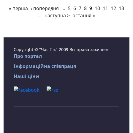
« перша
‹ попередня
…
5
6
7
8
9
10
11
12
13
…
наступна >
остання »
Copyright © "Час Пік" 2009 Всі права захищені
Про портал
Інформаційна співпраця
Наші ціни