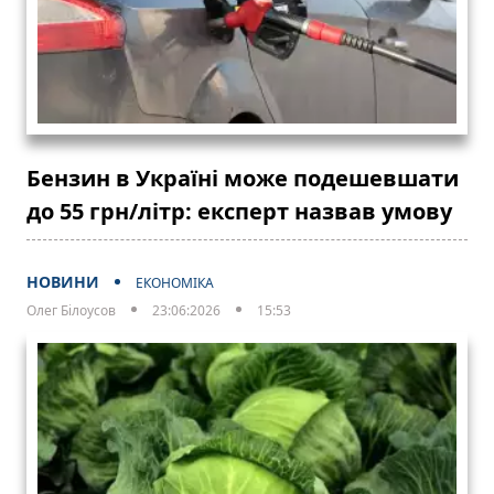
Бензин в Україні може подешевшати
до 55 грн/літр: експерт назвав умову
НОВИНИ
ЕКОНОМІКА
Олег Білоусов
23:06:2026
15:53