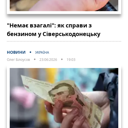
"Немає взагалі": як справи з
бензином у Сіверськодонецьку
НОВИНИ
УКРАЇНА
Олег Білоусов
23:06:2026
19:03