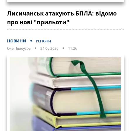
Лисичанськ атакують БПЛА: відомо
про нові "прильоти"
НОВИНИ
РЕГІОНИ
Олег Білоусов
24:06:2026
11:26