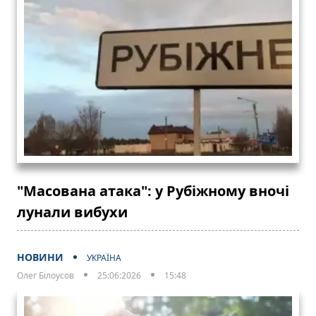
"Масована атака": у Рубіжному вночі
лунали вибухи
НОВИНИ
УКРАЇНА
Олег Білоусов
25:06:2026
15:48