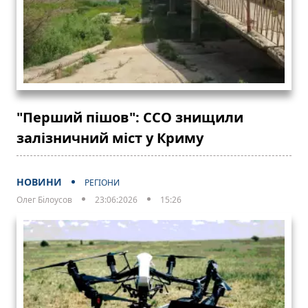
"Перший пішов": ССО знищили
залізничний міст у Криму
НОВИНИ
РЕГІОНИ
Олег Білоусов
23:06:2026
15:26