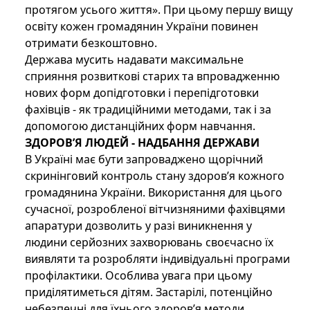
протягом усього життя». При цьому першу вищу
освіту кожен громадянин України повинен
отримати безкоштовно.
Держава мусить надавати максимальне
сприяння розвиткові старих та впровадженню
нових форм допідготовки і перепідготовки
фахівців - як традиційними методами, так і за
допомогою дистанційних форм навчання.
ЗДОРОВ’Я ЛЮДЕЙ - НАДБАННЯ ДЕРЖАВИ
В Україні має бути запроваджено щорічний
скринінговий контроль стану здоров’я кожного
громадянина України. Використання для цього
сучасної, розробленої вітчизняними фахівцями
апаратури дозволить у разі виникнення у
людини серйозних захворювань своєчасно їх
виявляти та розробляти індивідуальні програми
профілактики. Особлива увага при цьому
приділятиметься дітям. Застарілі, потенційно
небезпечні для їхнього здоров’я методи