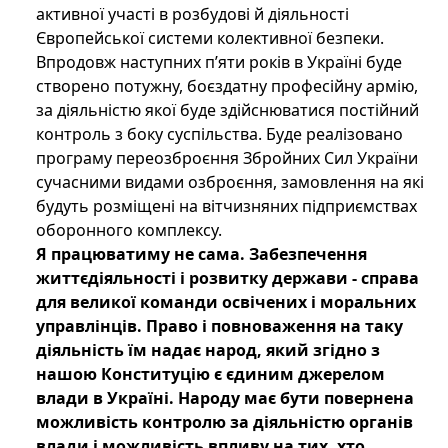
активної участі в розбудові й діяльності
Європейської системи колективної безпеки.
Впродовж наступних п’яти років в Україні буде
створено потужну, боєздатну професійну армію,
за діяльністю якої буде здійснюватися постійний
контроль з боку суспільства. Буде реалізовано
програму переозброєння Збройних Сил України
сучасними видами озброєння, замовлення на які
будуть розміщені на вітчизняних підприємствах
оборонного комплексу.
Я працюватиму не сама. Забезпечення
життєдіяльності і розвитку держави - справа
для великої команди освічених і моральних
управлінців. Право і повноваження на таку
діяльність їм надає народ, який згідно з
нашою Конституцію є єдиним джерелом
влади в Україні. Народу має бути повернена
можливість контролю за діяльністю органів
влади і можливість впливу на тих, хто