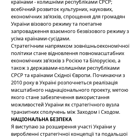
країнами - колишніми республіками СРСР;
всебічний розвиток культурних, наукових,
економічних зв’язків, спрощення для громадян
України візового режиму та поетапне
запровадження взаємного безвізового режиму з
усіма країнами-сусідами.
Стратегічним напрямком зовнішньоекономічної
політики стане відновлення повномасштабних
економічних зв’язків з Росією та Білорусією, а
також з державами-колишніми республіками
СРСР та країнами Східної Європи. Починаючи з
2010 року в Україні розпочнеться реалізація
масштабного наднаціонального проекту, метою
якого стане забезпечення використання
можливостей України як стратегічного вузла
транзитних сполучень між Заходом і Сходом.
НАЦІОНАЛЬНА БЕЗПЕКА
Я виступаю за розширення участі України у
виробленні стратегічної концепції та подальшої