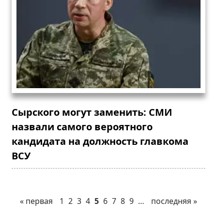
Сырского могут заменить: СМИ
назвали самого вероятного
кандидата на должность главкома
ВСУ
« первая
1
2
3
4
5
6
7
8
9
…
последняя »