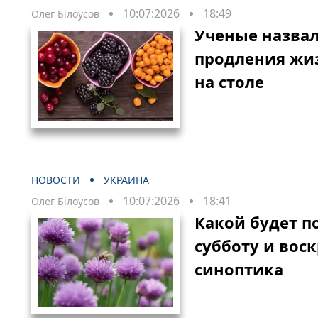
10:07:2026
18:49
Олег Білоусов
Ученые назвал
продления жиз
на столе
НОВОСТИ
УКРАИНА
10:07:2026
18:41
Олег Білоусов
Какой будет п
субботу и воск
синоптика