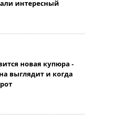
вали интересный
вится новая купюра -
она выглядит и когда
орот