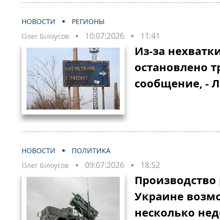
НОВОСТИ
РЕГИОНЫ
10:07:2026
11:41
Олег Білоусов
Из-за нехватк
остановлено т
сообщение, - 
НОВОСТИ
ПОЛИТИКА
09:07:2026
18:52
Олег Білоусов
Производство р
Украине возм
несколько нед