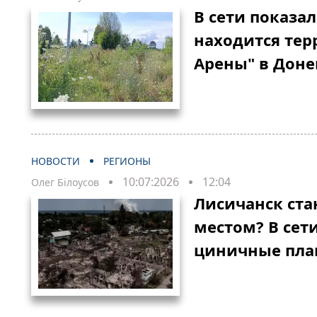
В сети показа
находится тер
Арены" в Доне
НОВОСТИ
РЕГИОНЫ
10:07:2026
12:04
Олег Білоусов
Лисичанск ста
местом? В сет
циничные пла