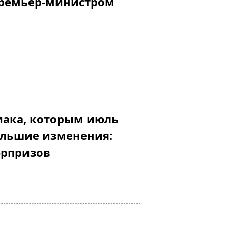
премьер-министром
иака, которым июль
ольшие изменения:
юрпризов