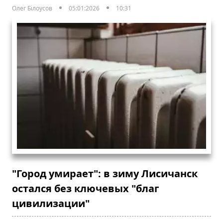
Олег Білоусов
05:01:2026
10:31
"Город умирает": в зиму Лисичанск
остался без ключевых "благ
цивилизации"