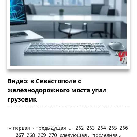
Видео: в Севастополе с
железнодорожного моста упал
грузовик
« первая
‹ предыдущая
…
262
263
264
265
266
267
268
269
270
следующая ›
последняя »