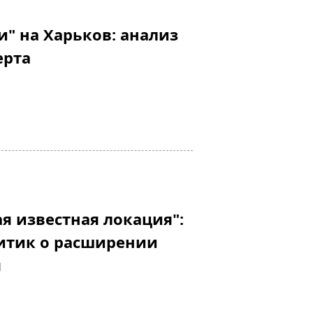
и" на Харьков: анализ
ерта
ая известная локация":
итик о расширении
я