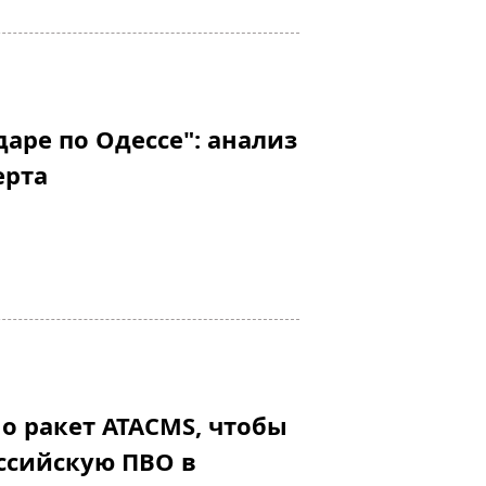
даре по Одессе": анализ
ерта
о ракет ATACMS, чтобы
ссийскую ПВО в