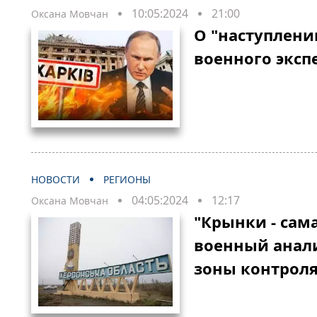
10:05:2024
21:00
Оксана Мовчан
О "наступлени
военного эксп
НОВОСТИ
РЕГИОНЫ
04:05:2024
12:17
Оксана Мовчан
"Крынки - сам
военный анал
зоны контрол