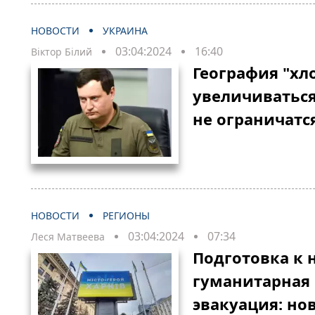
НОВОСТИ
УКРАИНА
03:04:2024
16:40
Віктор Білий
География "хл
увеличиваться
не ограничатс
НОВОСТИ
РЕГИОНЫ
03:04:2024
07:34
Леся Матвеева
Подготовка к 
гуманитарная 
эвакуация: но