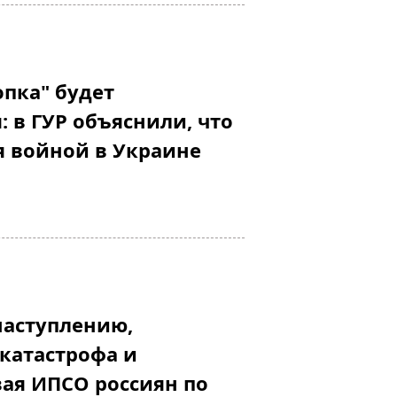
опка" будет
: в ГУР объяснили, что
я войной в Украине
наступлению,
катастрофа и
вая ИПСО россиян по