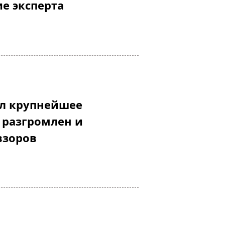
е эксперта
ел крупнейшее
 разгромлен и
взоров