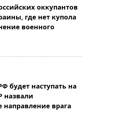
оссийских оккупантов
раины, где нет купола
мнение военного
РФ будет наступать на
Р назвали
е направление врага