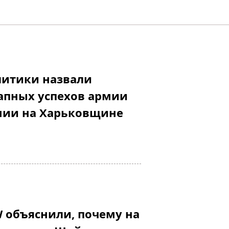
литики назвали
апных успехов армии
ении на Харьковщине
 объяснили, почему на