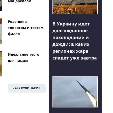
моцареллой
Розочки з
В Украину идет
творогом и тестом
долгожданное
филло
похолодание и
дожди: в каких
регионах жара
Идеальное тесто
спадет уже завтра
для пиццы
- вся КУЛИНАРИЯ