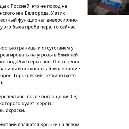
ы с Россией, это не поход на
ского ига Белгорода. У этих
вестный функционал диверсионно-
у это была проба пера, то сейчас
остью границы и отсутствием у
реагировать на угрозы в ближней
ют подобие серых зон. Постепенно
 границы и поглощать близлежащие
орое, Горьковский, Теткино (хотя
).
перспективе, после поглощения СЗ,
которого будет "сереть"
ы окраски.
йствий являются Крынки на левом