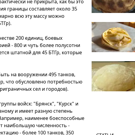
актически не прикрыта, как бы это
ия границы составляет около 35
ммарно всю эту массу можно
ТГр).
естве 200 единиц, боевых
ией - 800 и чуть более полусотни
ется штатной для 45 БТГр, которые
ыть на вооружении 495 танков,
ор, что обусловлено потребностью
риграничных сел и городов).
руппы войск: "Брянск", "Курск" и
азному и имеет разную степень
 Например, наименее боеспособные
меет наибольшую численность -
ктацию - более 100 танков, 350