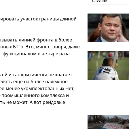
СТАТЬИ
лировать участок границы длиной
азывать линией фронта в более
ных БТГр. Это, мягко говоря, даже
 функционалом в четыре раза -
 ей и так критически не хватает
делять еще на более надежное
лее-менее укомплектованных Нет,
о-промышленного комплекса и
ь не может. А вот рейдовые