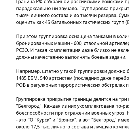
Граница РФ с Украиной российскими войсками пр
парадоксально ни звучало. Группировка прикрыт
тысяч личного состава и до тысячи резерва. Су
оценить как 45 батальонных тактических групп (Б
При этом группировка оснащена танками в колич
бронированных машин - 600, ствольной артиллер
РСЗО. И такая комплектация даже близко не явля
должны качественно выполнять боевые задачи.
Например, штатно у такой группировки должно б
1485 ББМ, 540 артсистем (последних даже переб
РОВ в регулярных террористических обстрелах п
Группировка прикрытия границы делится на три г
"Белгород". Каждая из них укомплектована по-р
боеспособности при отражении военных угроз.
- это ГО "Курск" и "Брянск", а вот "Белгород" и
около 17,5 тыс. личного состава и лучшую компле