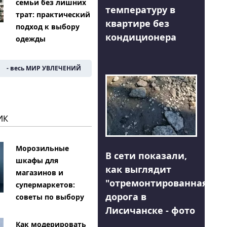
семьи без лишних
температуру в
трат: практический
квартире без
подход к выбору
кондиционера
одежды
- весь МИР УВЛЕЧЕНИЙ
ИК
Морозильные
В сети показали,
шкафы для
как выглядит
магазинов и
"отремонтированная"
супермаркетов:
дорога в
советы по выбору
Лисичанске - фото
Как модерировать