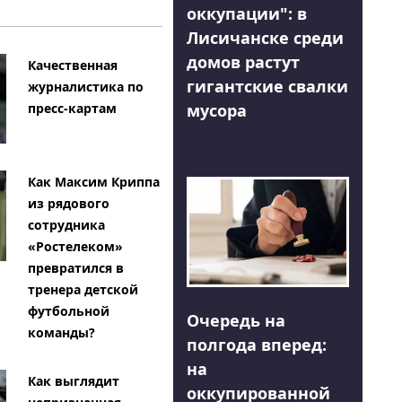
оккупации": в
Лисичанске среди
домов растут
Качественная
гигантские свалки
журналистика по
мусора
пресс-картам
Как Максим Криппа
из рядового
сотрудника
«Ростелеком»
превратился в
тренера детской
футбольной
Очередь на
команды?
полгода вперед:
на
Как выглядит
оккупированной