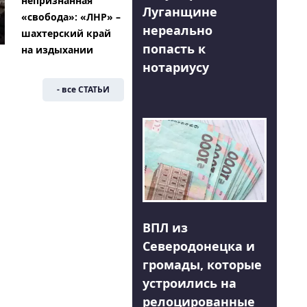
непризнанная
Луганщине
«свобода»: «ЛНР» –
нереально
шахтерский край
попасть к
на издыхании
нотариусу
- все СТАТЬИ
ВПЛ из
Северодонецка и
громады, которые
устроились на
релоцированные