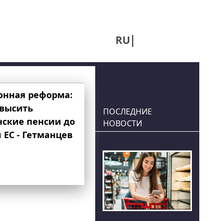
RU
UA
онная реформа:
овысить
ПОСЛЕДНИЕ
нские пенсии до
НОВОСТИ
 ЕС - Гетманцев