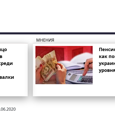
МНЕНИЯ
ицо
Пенси
в
как п
среди
украи
т
уровня
свалки
0.06.2020