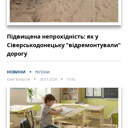
Підвищена непрохідність: як у
Сіверськодонецьку "відремонтували"
дорогу
НОВИНИ
РЕГІОНИ
Олег Білоусов
28:07:2026
10:42