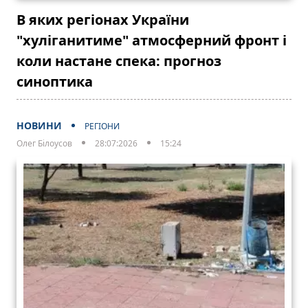
В яких регіонах України
"хуліганитиме" атмосферний фронт і
коли настане спека: прогноз
синоптика
НОВИНИ
РЕГІОНИ
Олег Білоусов
28:07:2026
15:24