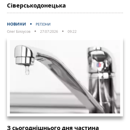
Сіверськодонецька
НОВИНИ
РЕГІОНИ
Олег Білоусов
27:07:2026
09:22
З сьогоднішнього дня частина