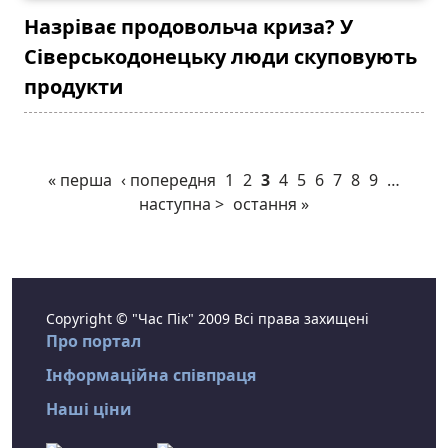
Назріває продовольча криза? У
Сіверськодонецьку люди скуповують
продукти
« перша
‹ попередня
1
2
3
4
5
6
7
8
9
…
наступна >
остання »
Copyright © "Час Пік" 2009 Всі права захищені
Про портал
Інформаційна співпраця
Наші ціни