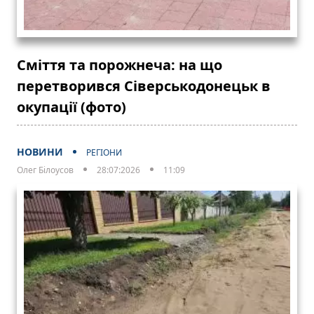
Сміття та порожнеча: на що
перетворився Сіверськодонецьк в
окупації (фото)
НОВИНИ
РЕГІОНИ
Олег Білоусов
28:07:2026
11:09