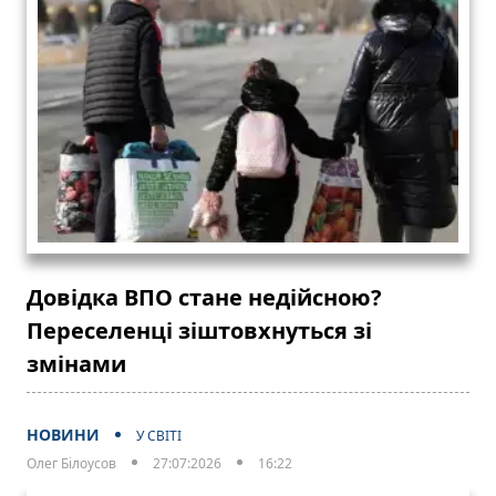
Довідка ВПО стане недійсною?
Переселенці зіштовхнуться зі
змінами
НОВИНИ
У СВІТІ
Олег Білоусов
27:07:2026
16:22