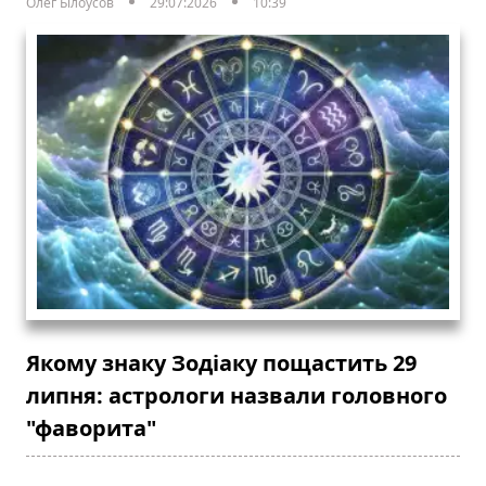
Олег Білоусов
29:07:2026
10:39
Якому знаку Зодіаку пощастить 29
липня: астрологи назвали головного
"фаворита"