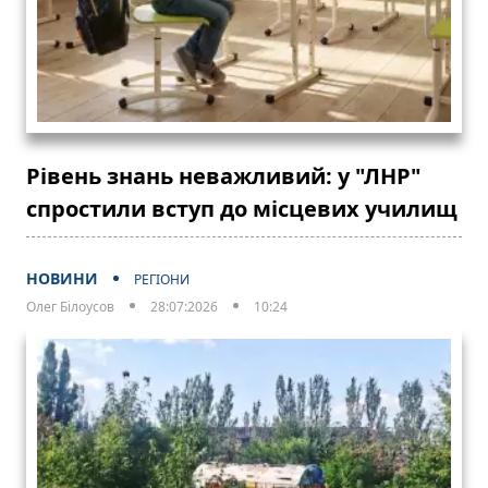
Рівень знань неважливий: у "ЛНР"
спростили вступ до місцевих училищ
НОВИНИ
РЕГІОНИ
Олег Білоусов
28:07:2026
10:24