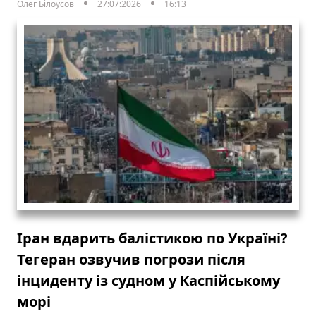
Олег Білоусов
27:07:2026
16:13
Іран вдарить балістикою по Україні?
Тегеран озвучив погрози після
інциденту із судном у Каспійському
морі