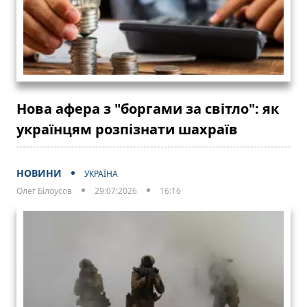
Нова афера з "боргами за світло": як
українцям розпізнати шахраїв
НОВИНИ
УКРАЇНА
Олег Білоусов
29:07:2026
16:16