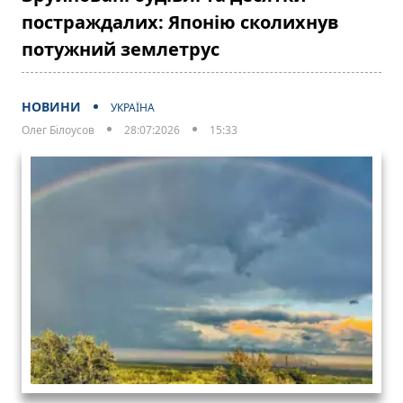
постраждалих: Японію сколихнув
потужний землетрус
НОВИНИ
УКРАЇНА
Олег Білоусов
28:07:2026
15:33