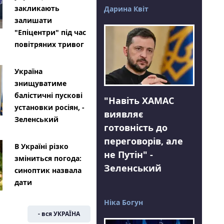
закликають
Дарина Квіт
залишати
"Епіцентри" під час
повітряних тривог
Україна
знищуватиме
балістичні пускові
"Навіть ХАМАС
установки росіян, -
виявляє
Зеленський
готовність до
переговорів, але
В Україні різко
не Путін" -
зміниться погода:
Зеленський
синоптик назвала
дати
Ніка Богун
- вся УКРАЇНА