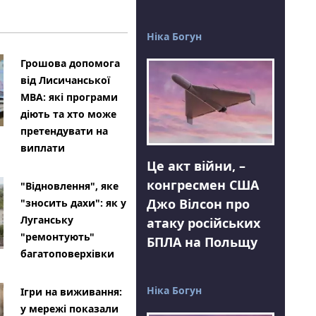
Ніка Богун
Грошова допомога
від Лисичанської
МВА: які програми
діють та хто може
претендувати на
виплати
Це акт війни, –
конгресмен США
"Відновлення", яке
Джо Вілсон про
"зносить дахи": як у
Луганську
атаку російських
"ремонтують"
БПЛА на Польщу
багатоповерхівки
Ніка Богун
Ігри на виживання:
у мережі показали