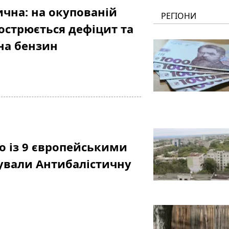
ична: на окупованій
РЕГІОНИ
острюється дефіцит та
 на бензин
но із 9 європейськими
ували Антибалістичну