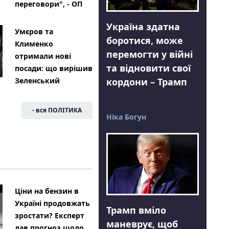
переговори", - ОП
Україна здатна
Умєров та
боротися, може
Клименко
перемогти у війні
отримали нові
та відновити свої
посади: що вирішив
кордони – Трамп
Зеленський
- вся ПОЛІТИКА
Ніка Богун
Ціни на бензин в
Україні продовжать
Трамп вміло
зростати? Експерт
маневрує, щоб
дав прогноз щодо