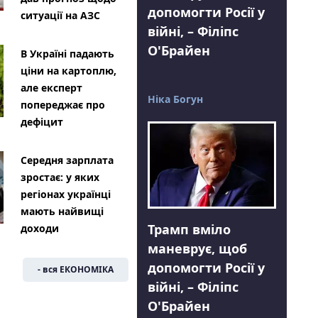
допомогти Росії у
ситуації на АЗС
війні, – Філіпс
О'Брайен
В Україні падають
ціни на картоплю,
але експерт
Ніка Богун
попереджає про
дефіцит
Середня зарплата
зростає: у яких
регіонах українці
мають найвищі
Трамп вміло
доходи
маневрує, щоб
допомогти Росії у
- вся ЕКОНОМІКА
війні, – Філіпс
О'Брайен