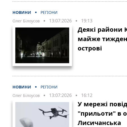
НОВИНИ
РЕГІОНИ
13:07:2026
19:13
Олег Білоусов
Деякі райони 
майже тиждень
острові
НОВИНИ
РЕГІОНИ
13:07:2026
16:12
Олег Білоусов
У мережі пові
"прильоти" в 
Лисичанська