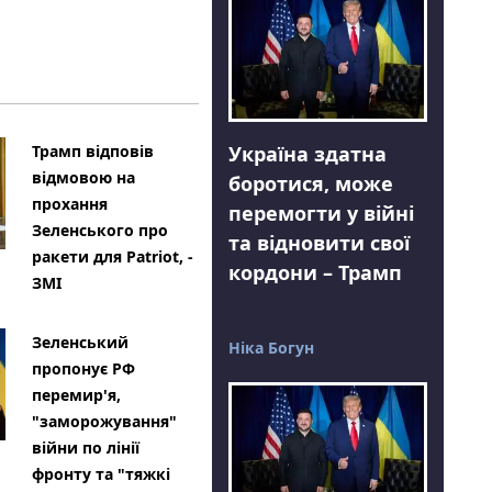
Україна здатна
Трамп відповів
відмовою на
боротися, може
прохання
перемогти у війні
Зеленського про
та відновити свої
ракети для Patriot, -
кордони – Трамп
ЗМІ
Зеленський
Ніка Богун
пропонує РФ
перемир'я,
"заморожування"
війни по лінії
фронту та "тяжкі