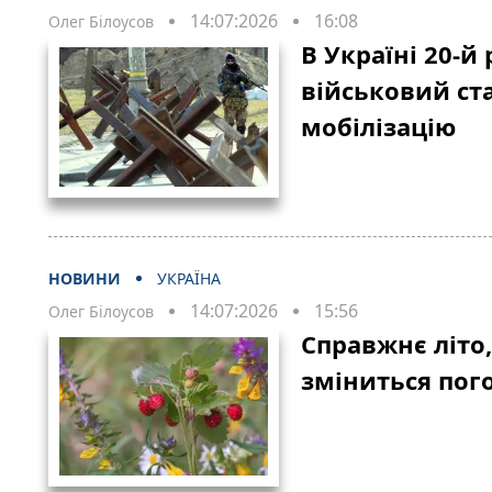
14:07:2026
16:08
Олег Білоусов
В Україні 20-
військовий ста
мобілізацію
НОВИНИ
УКРАЇНА
14:07:2026
15:56
Олег Білоусов
Справжнє літо,
зміниться пого