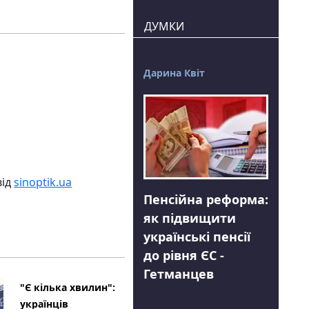
ДУМКИ
Дарина Квіт
від
sinoptik.ua
Пенсійна реформа:
як підвищити
українські пенсії
до рівня ЄС -
Гетманцев
"Є кілька хвилин":
українців