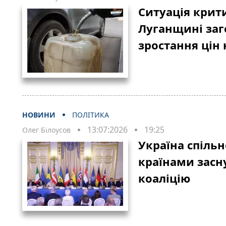
Ситуація крит
Луганщині заг
зростання цін
НОВИНИ
ПОЛІТИКА
13:07:2026
19:25
Олег Білоусов
Україна спіль
країнами засн
коаліцію