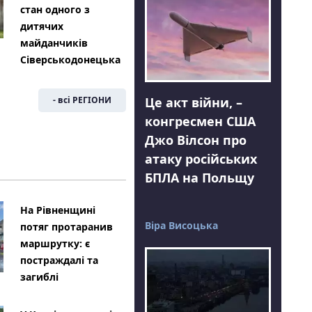
стан одного з
дитячих
майданчиків
Сіверськодонецька
Це акт війни, –
- всі РЕГІОНИ
конгресмен США
Джо Вілсон про
атаку російських
БПЛА на Польщу
На Рівненщині
Віра Висоцька
потяг протаранив
маршрутку: є
постраждалі та
загиблі