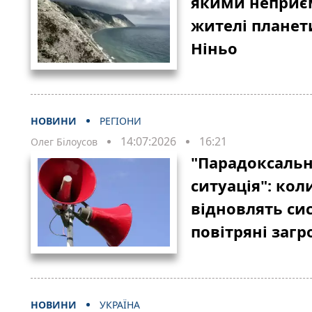
якими неприє
жителі планет
Ніньо
НОВИНИ
РЕГІОНИ
14:07:2026
16:21
Олег Білоусов
"Парадоксальн
ситуація": кол
відновлять си
повітряні загр
НОВИНИ
УКРАЇНА