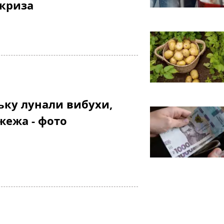
 криза
ську лунали вибухи,
жежа - фото