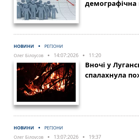
демографічна
НОВИНИ
РЕГІОНИ
14:07:2026
11:20
Олег Білоусов
Вночі у Луган
спалахнула по
НОВИНИ
РЕГІОНИ
13:07:2026
19:37
Олег Білоусов