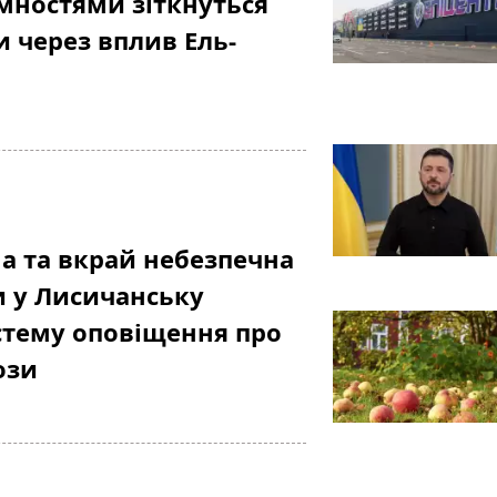
мностями зіткнуться
и через вплив Ель-
а та вкрай небезпечна
и у Лисичанську
стему оповіщення про
ози