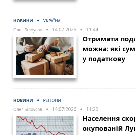
НОВИНИ
УКРАЇНА
14:07:2026
11:44
Олег Білоусов
Отримати пода
можна: які су
у податкову
НОВИНИ
РЕГІОНИ
14:07:2026
11:29
Олег Білоусов
Населення ско
окупованій Лу