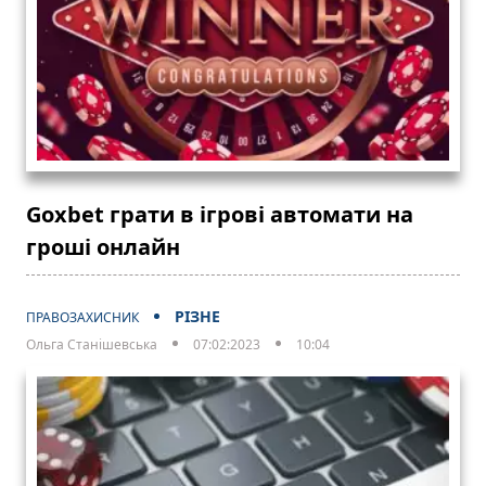
Goxbet грати в ігрові автомати на
гроші онлайн
РІЗНЕ
ПРАВОЗАХИСНИК
Ольга Станішевська
07:02:2023
10:04