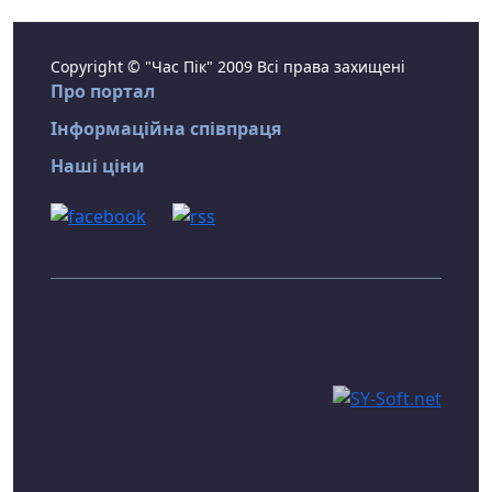
Copyright © "Час Пік" 2009 Всі права захищені
Про портал
Інформаційна співпраця
Наші ціни