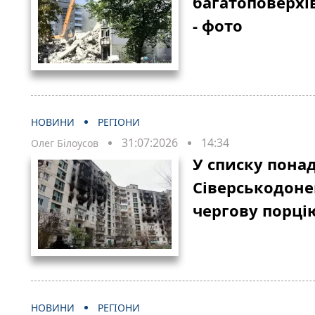
багатоповерхі
- фото
НОВИНИ
РЕГІОНИ
31:07:2026
14:34
Олег Білоусов
У списку понад
Сіверськодон
чергову порці
НОВИНИ
РЕГІОНИ