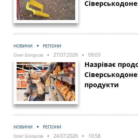
Сіверськодон
НОВИНИ
РЕГІОНИ
27:07:2026
09:03
Олег Білоусов
Назріває прод
Сіверськодон
продукти
НОВИНИ
РЕГІОНИ
24:07:2026
10:58
Олег Білоусов