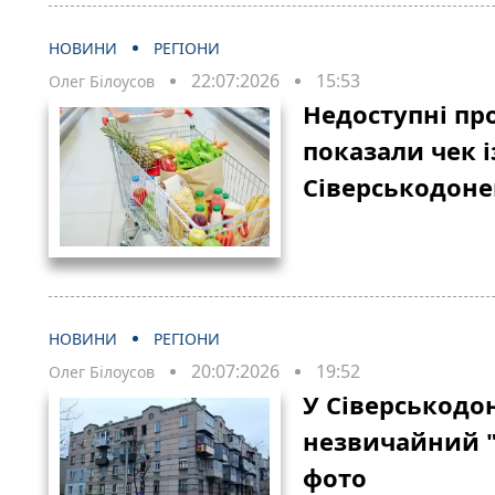
НОВИНИ
РЕГІОНИ
22:07:2026
15:53
Олег Білоусов
Недоступні пр
показали чек і
Сіверськодоне
НОВИНИ
РЕГІОНИ
20:07:2026
19:52
Олег Білоусов
У Сіверськодо
незвичайний "
фото