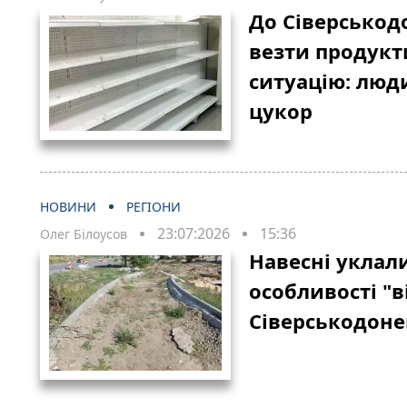
До Сіверськод
везти продукт
ситуацію: люд
цукор
НОВИНИ
РЕГІОНИ
23:07:2026
15:36
Олег Білоусов
Навесні уклали
особливості "
Сіверськодон