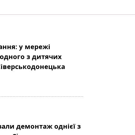
ання: у мережі
 одного з дитячих
Сіверськодонецька
зали демонтаж однієї з