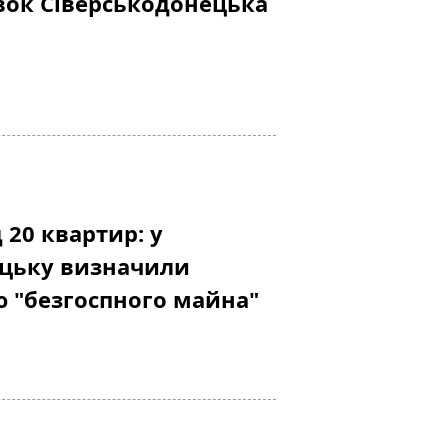
вок Сіверськодонецька
 20 квартир: у
ецьку визначили
ю "безгоспного майна"