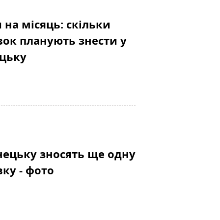
 на місяць: скільки
вок планують знести у
ецьку
нецьку зносять ще одну
ку - фото