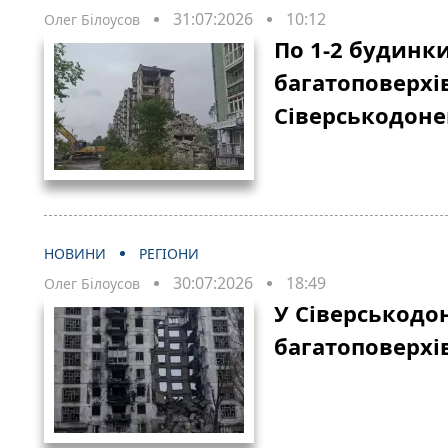
31:07:2026
10:12
Олег Білоусов
По 1-2 будинки
багатоповерхі
Сіверськодон
НОВИНИ
РЕГІОНИ
30:07:2026
18:49
Олег Білоусов
У Сіверськодо
багатоповерхів