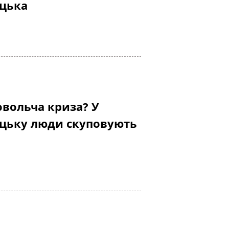
ецька
овольча криза? У
ецьку люди скуповують