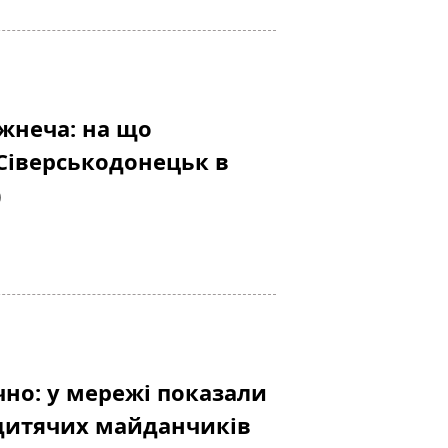
ожнеча: на що
Сіверськодонецьк в
)
чно: у мережі показали
 дитячих майданчиків