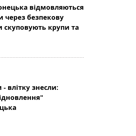
онецька відмовляються
и через безпекову
и скуповують крупи та
 - влітку знесли:
відновлення"
ецька