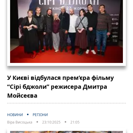
У Києві відбулася прем’єра фільму
“Сірі бджоли” режисера Дмитра
Мойсеєва
НОВИНИ
РЕГІОНИ
Віра Висоцька
23:10:2025
21:05