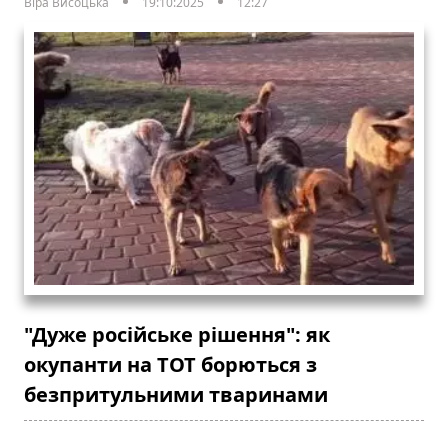
Віра Висоцька
19:10:2025
12:27
"Дуже російське рішення": як
окупанти на ТОТ борються з
безпритульними тваринами