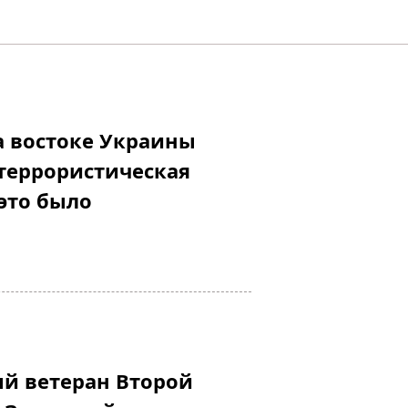
на востоке Украины
террористическая
 это было
й ветеран Второй