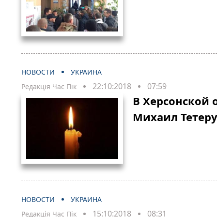
НОВОСТИ
УКРАИНА
22:10:2018
07:59
Редакція Час Пік
В Херсонской 
Михаил Тетеру
НОВОСТИ
УКРАИНА
15:10:2018
08:31
Редакція Час Пік