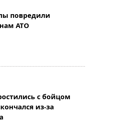
алы повредили
нам АТО
ростились с бойцом
скончался из-за
а