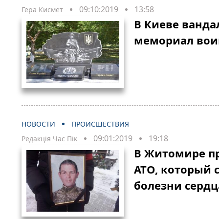
09:10:2019
13:58
Гера Кисмет
В Киеве ванд
мемориал вои
НОВОСТИ
ПРОИСШЕСТВИЯ
09:01:2019
19:18
Редакція Час Пік
В Житомире п
АТО, который 
болезни сердц