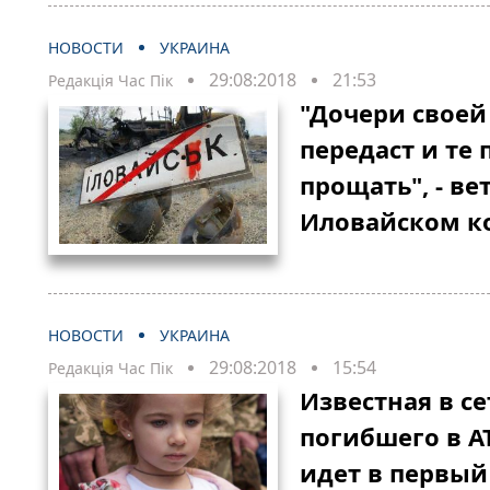
НОВОСТИ
УКРАИНА
29:08:2018
21:53
Редакція Час Пік
"Дочери своей
передаст и те 
прощать", - ве
Иловайском к
НОВОСТИ
УКРАИНА
29:08:2018
15:54
Редакція Час Пік
Известная в се
погибшего в А
идет в первый