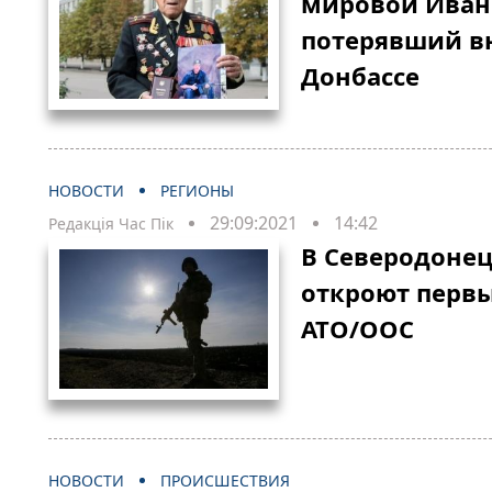
мировой Иван
потерявший вн
Донбассе
НОВОСТИ
РЕГИОНЫ
29:09:2021
14:42
Редакція Час Пік
В Северодонец
откроют первы
АТО/ООС
НОВОСТИ
ПРОИСШЕСТВИЯ