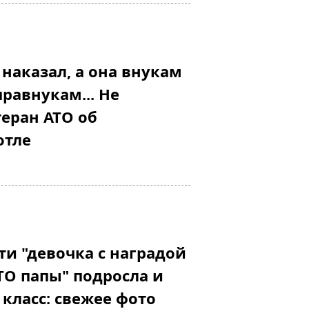
 наказал, а она внукам
правнукам... Не
теран АТО об
отле
ти "девочка с наградой
ТО папы" подросла и
 класс: свежее фото