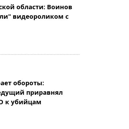
ской области: Воинов
ли" видеороликом с
ает обороты:
едущий приравнял
О к убийцам