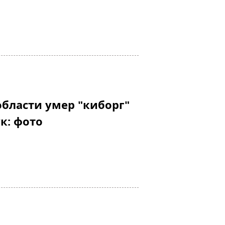
области умер "киборг"
к: фото