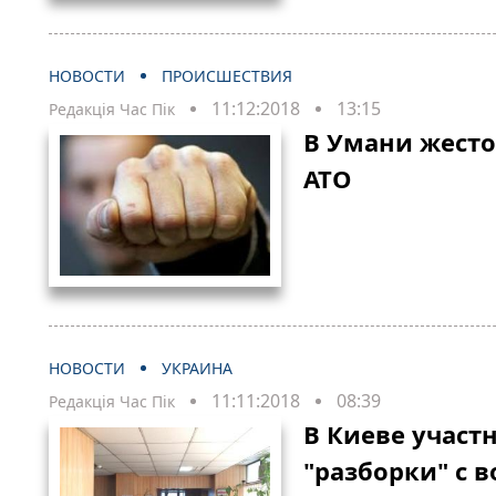
НОВОСТИ
ПРОИСШЕСТВИЯ
11:12:2018
13:15
Редакція Час Пік
В Умани жесто
АТО
НОВОСТИ
УКРАИНА
11:11:2018
08:39
Редакція Час Пік
В Киеве участ
"разборки" с 