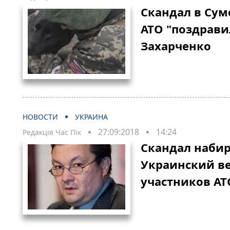
Скандал в Сум
АТО "поздрави
Захарченко
НОВОСТИ
УКРАИНА
27:09:2018
14:24
Редакція Час Пік
Скандал набир
Украинский в
участников АТ