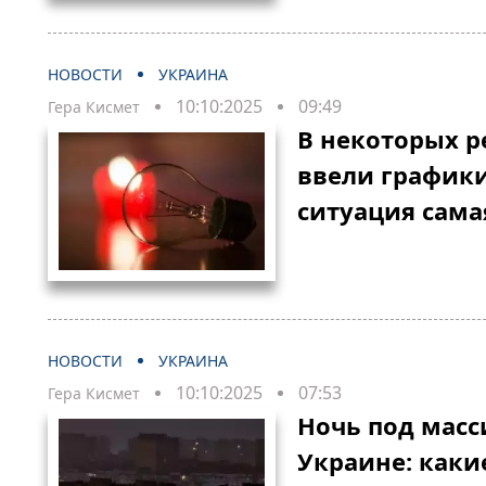
НОВОСТИ
УКРАИНА
10:10:2025
09:49
Гера Кисмет
В некоторых 
ввели графики
ситуация сама
НОВОСТИ
УКРАИНА
10:10:2025
07:53
Гера Кисмет
Ночь под мас
Украине: каки