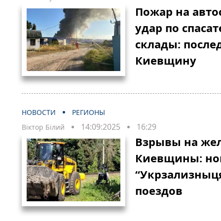
Пожар на авто
удар по спаса
склады: после
Киевщину
НОВОСТИ
РЕГИОНЫ
14:09:2025
16:29
Віктор Білий
Взрывы на же
Киевщины: но
“Укрзализныц
поездов