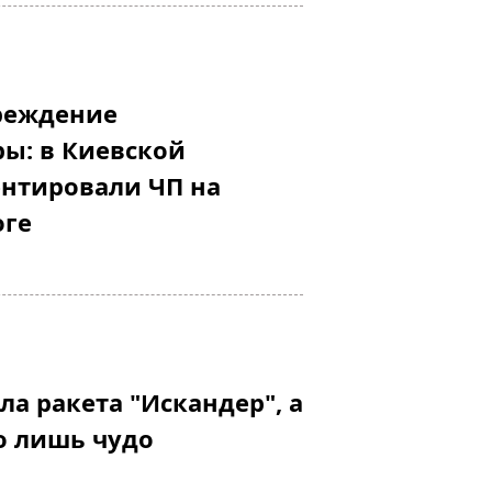
реждение
ы: в Киевской
нтировали ЧП на
оге
ла ракета "Искандер", а
ло лишь чудо