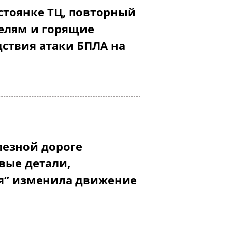
стоянке ТЦ, повторный
телям и горящие
дствия атаки БПЛА на
лезной дороге
вые детали,
я” изменила движение