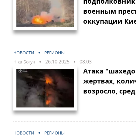
подполковник
военным прес
оккупации К
НОВОСТИ
РЕГИОНЫ
26:10:2025
08:03
Ніка Богун
Атака "шахедов
жертвах, коли
возросло, сред
НОВОСТИ
РЕГИОНЫ