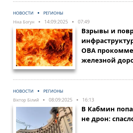
НОВОСТИ
РЕГИОНЫ
14:09:2025
07:49
Ніка Богун
Взрывы и пов
инфраструктур
ОВА прокомме
железной дор
НОВОСТИ
РЕГИОНЫ
08:09:2025
16:13
Віктор Білий
В Кабмин попа
не дрон: спас