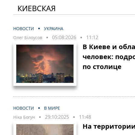
КИЕВСКАЯ
НОВОСТИ
УКРАИНА
05:08:2026
11:12
Олег Білоусов
В Киеве и обл
человек: подр
по столице
НОВОСТИ
В МИРЕ
29:10:2025
11:48
Ніка Богун
На территори