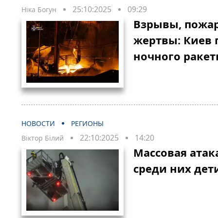
25:10:2025
09:29
Ніка Богун
Взрывы, пожар
жертвы: Киев 
ночного ракет
НОВОСТИ
РЕГИОНЫ
22:10:2025
14:20
Віктор Білий
Массовая атака
среди них дет