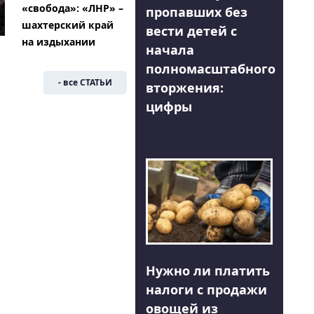
«свобода»: «ЛНР» –
пропавших без
шахтерский край
вести детей с
на издыхании
начала
полномасштабного
- все СТАТЬИ
вторжения:
цифры
Нужно ли платить
налоги с продажи
овощей из