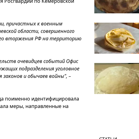
я Росгвардии по Кемеровской
дии, причастных к военным
иевской области, совершенного
ого вторжения РФ на территорию
ельств очевидцев событий Офис
ужащих подразделения уголовное
 законов и обычаев войны", –
ода поименно идентифицировала
вала меры, направленные на