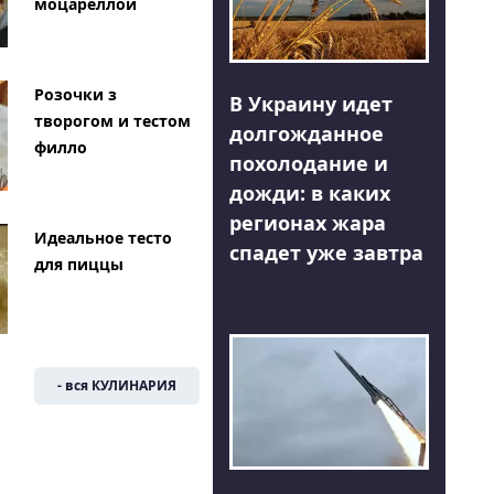
моцареллой
Розочки з
В Украину идет
творогом и тестом
долгожданное
филло
похолодание и
дожди: в каких
регионах жара
Идеальное тесто
спадет уже завтра
для пиццы
- вся КУЛИНАРИЯ