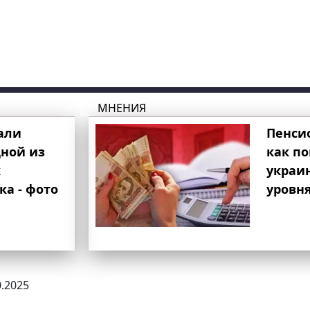
МНЕНИЯ
али
Пенси
ной из
как п
к
украи
ка - фото
уровня
0.2025