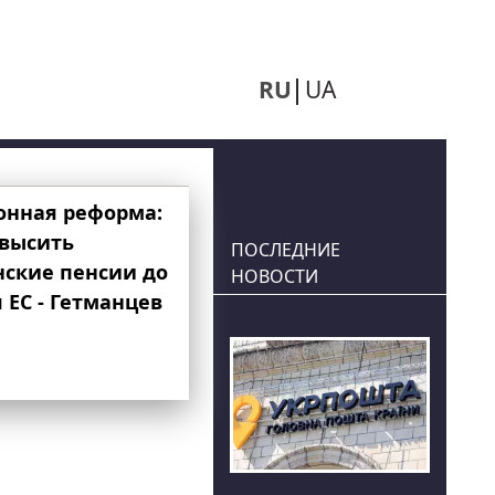
RU
UA
онная реформа:
овысить
ПОСЛЕДНИЕ
нские пенсии до
НОВОСТИ
 ЕС - Гетманцев