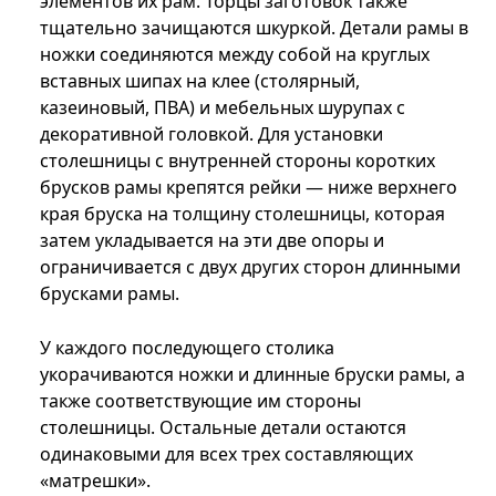
элементов их рам. Торцы заготовок также
тщательно зачищаются шкуркой. Детали рамы в
ножки соединяются между собой на круглых
вставных шипах на клее (столярный,
казеиновый, ПВА) и мебельных шурупах с
декоративной головкой. Для установки
стол
ешни
цы с внутренней стороны коротких
брусков рамы
крепятся
рейки — ниже верхнего
кра
я
бруска на толщину столешницы, которая
затем укладывается на эти две опоры и
ограничивается с д
в
ух других сторон длинными
брусками рамы.
У каждого последующего столика
укорачиваются ножки и длинные бруски рамы, а
также соответствующие им
стороны
столешницы. Остальные детали остаются
одинаковыми для всех трех составляю
щ
их
«матрешки».