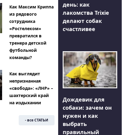
день: как
Как Максим Криппа
лакомства Trixie
из рядового
делают собак
сотрудника
счастливее
«Ростелеком»
превратился в
тренера детской
футбольной
команды?
Как выглядит
непризнанная
«свобода»: «ЛНР» –
шахтерский край
Дождевик для
на издыхании
собаки: зачем он
нужен и как
- все СТАТЬИ
выбрать
правильный