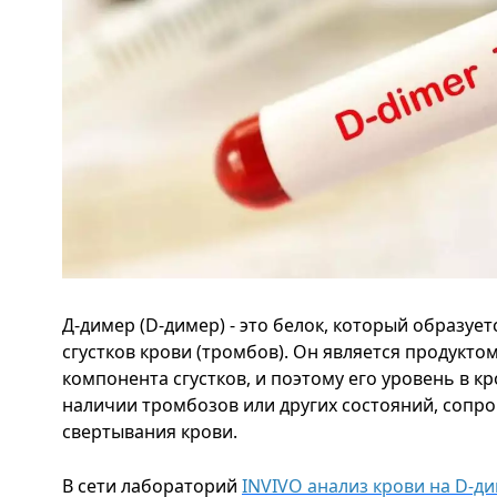
Д-димер (D-димер) - это белок, который образуе
сгустков крови (тромбов). Он является продукто
компонента сгустков, и поэтому его уровень в к
наличии тромбозов или других состояний, соп
свертывания крови.
В сети лабораторий
INVIVO анализ крови на D-д