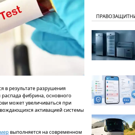
ПРАВОЗАЩИТН
тся в результате разрушения
м распада фибрина, основного
рови может увеличиваться при
ровождающихся активацией системы
имер
выполняется на современном