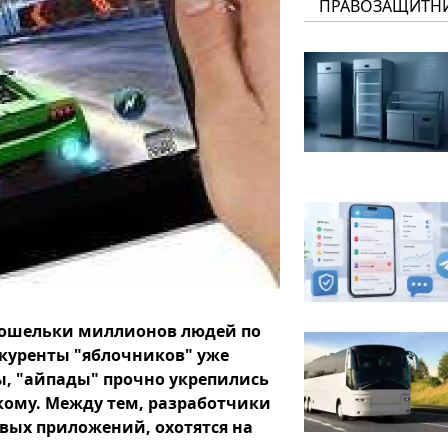
ПРАВОЗАЩИТН
 кошельки миллионов людей по
нкуренты "яблочников" уже
ы, "айпады" прочно укрепились
икому. Между тем, разработчики
овых приложений, охотятся на