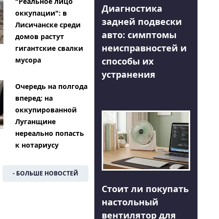
"Реальное лицо
Диагностика
оккупации": в
задней подвески
Лисичанске среди
авто: симптомы
домов растут
неисправностей и
гигантские свалки
способы их
мусора
устранения
Очередь на полгода
вперед: на
оккупированной
Луганщине
нереально попасть
к нотариусу
- БОЛЬШЕ НОВОСТЕЙ
Стоит ли покупать
настольный
вентилятор для