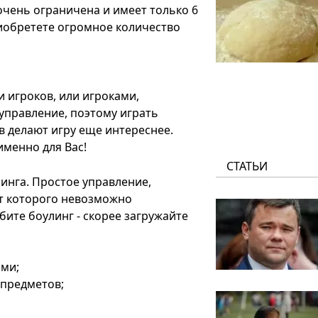
 очень ограничена и имеет только 6
риобретете огромное количество
 игроков, или игроками,
управление, поэтому играть
в делают игру еще интереснее.
именно для Вас!
СТАТЬИ
улинга. Простое управление,
т которого невозможно
юбите боулинг - скорее загружайте
ями;
 предметов;