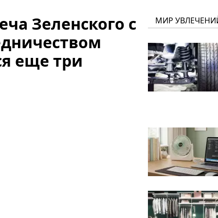
еча Зеленского с
МИР УВЛЕЧЕНИ
едничеством
ся еще три