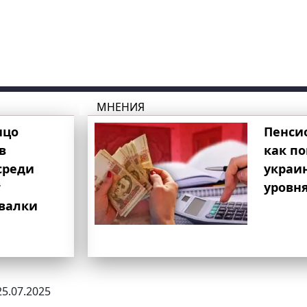
МНЕНИЯ
ицо
Пенси
в
как п
среди
украи
т
уровня
свалки
25.07.2025