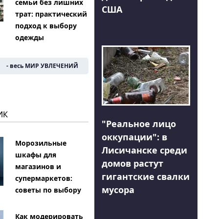
семьи без лишних
США
трат: практический
подход к выбору
одежды
- весь МИР УВЛЕЧЕНИЙ
ИК
"Реальное лицо
оккупации": в
Морозильные
Лисичанске среди
шкафы для
домов растут
магазинов и
гигантские свалки
супермаркетов:
мусора
советы по выбору
Как модерировать