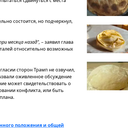
пытаться сдвинуться с места
ельно состоится, но подчеркнул,
ри месяца назад",
– заявил глава
еталей относительно возможных
гласии сторон Трамп не озвучил,
вызвали оживленное обсуждение
ние может свидетельствовать о
овании конфликта, или быть
плана.
енного положения и общей