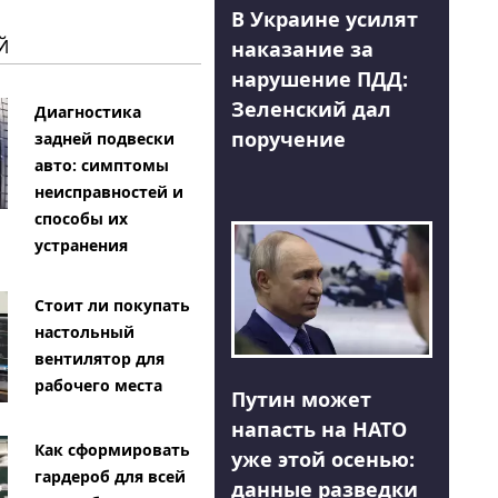
В Украине усилят
Й
наказание за
нарушение ПДД:
Зеленский дал
Диагностика
поручение
задней подвески
авто: симптомы
неисправностей и
способы их
устранения
Стоит ли покупать
настольный
вентилятор для
рабочего места
Путин может
напасть на НАТО
Как сформировать
уже этой осенью:
гардероб для всей
данные разведки