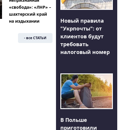
непризнанная
«свобода»: «ЛНР» –
шахтерский край
Новый правила
на издыхании
"Укрпочты": от
клиентов будут
- все СТАТЬИ
требовать
налоговый номер
В Польше
приготовили