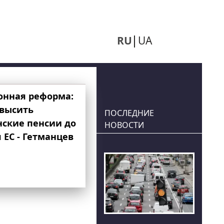
RU
UA
онная реформа:
овысить
ПОСЛЕДНИЕ
нские пенсии до
НОВОСТИ
 ЕС - Гетманцев