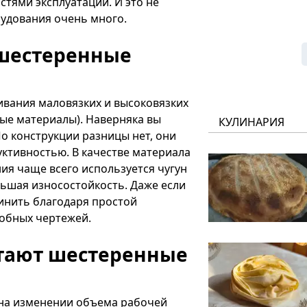
тями эксплуатации. И это не
рудования очень много.
 шестеренные
вания маловязких и высоковязких
ные материалы). Наверняка вы
КУЛИНАРИЯ
о конструкции разницы нет, они
уктивностью. В качестве материала
ия чаще всего используется чугун
льшая износостойкость. Даже если
чинить благодаря простой
робных чертежей.
отают шестеренные
на изменении объема рабочей