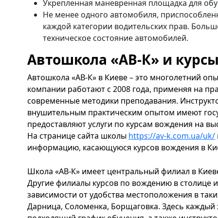
Укрепленная маневренная площадка для об
Не менее одного автомобиля, приспособлен
каждой категории водительских прав. Боль
техническое состояние автомобилей.
Автошкола «АВ-К» и курс
Автошкола «АВ-К» в Киеве – это многолетний о
компании работают с 2008 года, применяя на п
современные методики преподавания. Инструкт
внушительным практическим опытом имеют гос
предоставляют услуги по курсам вождения на в
На странице сайта школы
https://av-k.com.ua/uk/
информацию, касающуюся курсов вождения в Кие
Школа «АВ-К» имеет центральный филиал в Киеве
Другие филиалы курсов по вождению в столице 
зависимости от удобства местоположения в таких
Дарница, Соломенка, Борщаговка. Здесь каждый