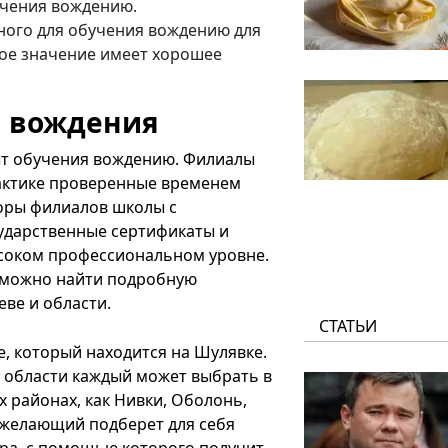
учения вождению.
ного для обучения вождению для
шое значение имеет хорошее
ы вождения
пыт обучения вождению. Филиалы
рактике проверенные временем
оры филиалов школы с
ударственные сертификаты и
ысоком профессиональном уровне.
можно найти подробную
ве и области.
СТАТЬИ
, который находится на Шулявке.
и области каждый может выбрать в
 районах, как Нивки, Оболонь,
 желающий подберет для себя