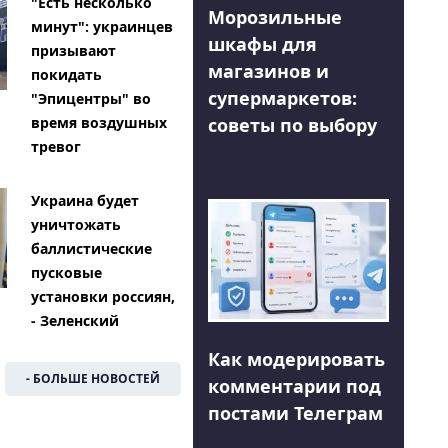
"Есть несколько
Морозильные
минут": украинцев
шкафы для
призывают
магазинов и
покидать
супермаркетов:
"Эпицентры" во
советы по выбору
время воздушных
тревог
Украина будет
уничтожать
баллистические
пусковые
установки россиян,
- Зеленский
Как модерировать
- БОЛЬШЕ НОВОСТЕЙ
комментарии под
постами Телеграм