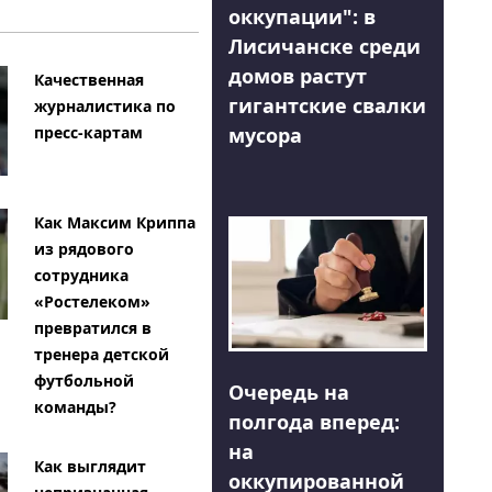
оккупации": в
Лисичанске среди
домов растут
Качественная
гигантские свалки
журналистика по
мусора
пресс-картам
Как Максим Криппа
из рядового
сотрудника
«Ростелеком»
превратился в
тренера детской
футбольной
Очередь на
команды?
полгода вперед:
на
Как выглядит
оккупированной