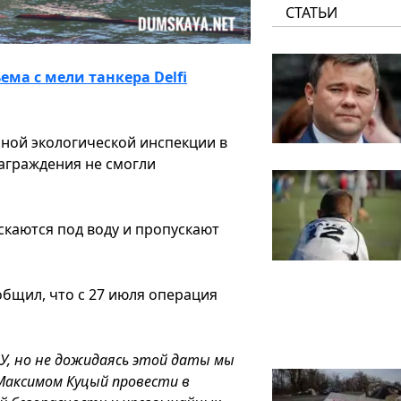
СТАТЬИ
ма с мели танкера Delfi
нной экологической инспекции в
аграждения не смогли
скаются под воду и пропускают
бщил, что с 27 июля операция
У, но не дожидаясь этой даты мы
 Максимом Куцый провести в