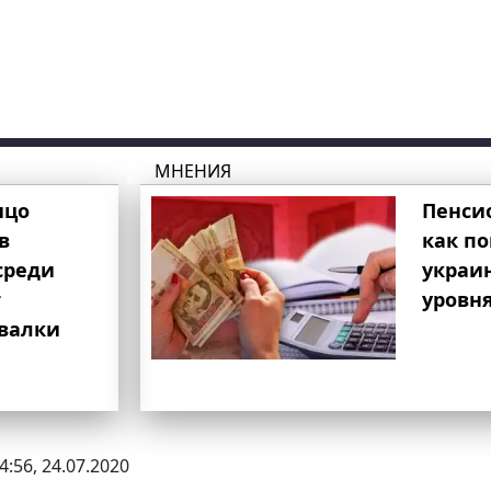
МНЕНИЯ
ицо
Пенси
в
как п
среди
украи
т
уровня
свалки
4:56, 24.07.2020