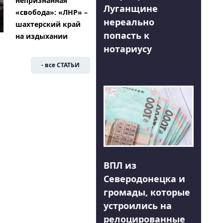
непризнанная
Луганщине
«свобода»: «ЛНР» –
нереально
шахтерский край
попасть к
на издыхании
нотариусу
- все СТАТЬИ
ВПЛ из
Северодонецка и
громады, которые
устроились на
релоцированные