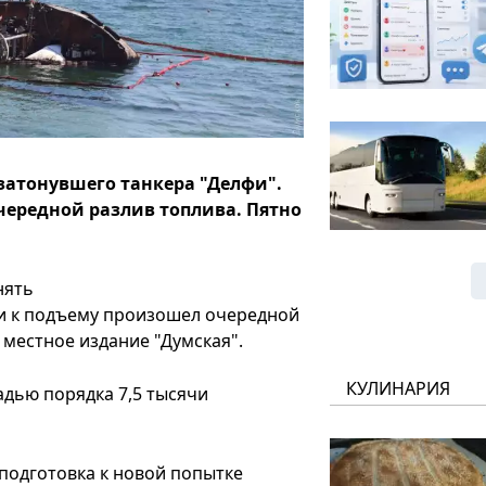
затонувшего танкера "Делфи".
чередной разлив топлива. Пятно
нять
ки к подъему произошел очередной
 местное издание "Думская".
КУЛИНАРИЯ
дью порядка 7,5 тысячи
 подготовка к новой попытке