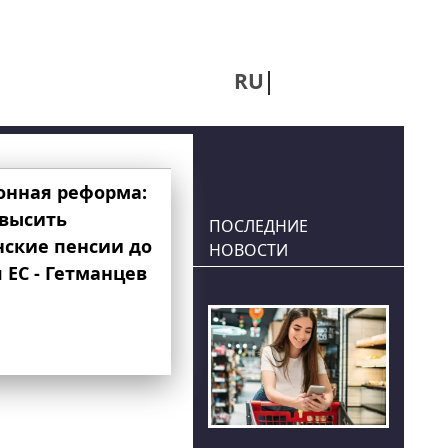
RU
UA
онная реформа:
овысить
ПОСЛЕДНИЕ
нские пенсии до
НОВОСТИ
 ЕС - Гетманцев