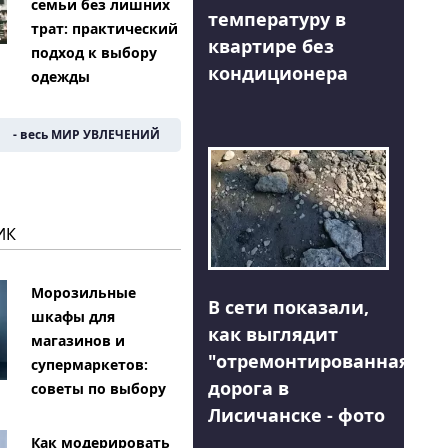
семьи без лишних
температуру в
трат: практический
квартире без
подход к выбору
кондиционера
одежды
- весь МИР УВЛЕЧЕНИЙ
ИК
Морозильные
В сети показали,
шкафы для
как выглядит
магазинов и
"отремонтированная"
супермаркетов:
дорога в
советы по выбору
Лисичанске - фото
Как модерировать