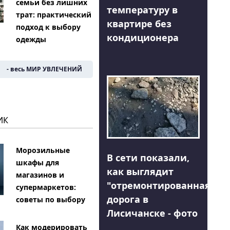
семьи без лишних
температуру в
трат: практический
квартире без
подход к выбору
кондиционера
одежды
- весь МИР УВЛЕЧЕНИЙ
ИК
Морозильные
В сети показали,
шкафы для
как выглядит
магазинов и
"отремонтированная"
супермаркетов:
дорога в
советы по выбору
Лисичанске - фото
Как модерировать