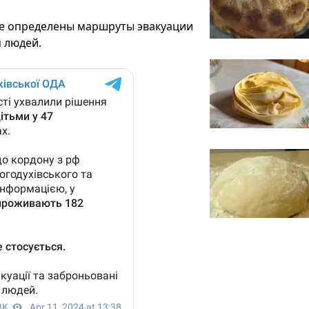
уже определены маршруты эвакуации
 людей.