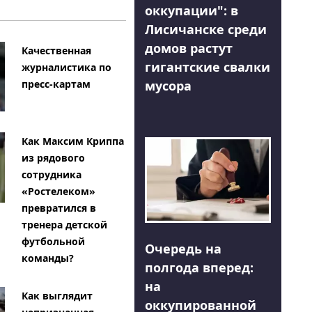
оккупации": в
Лисичанске среди
домов растут
Качественная
гигантские свалки
журналистика по
мусора
пресс-картам
Как Максим Криппа
из рядового
сотрудника
«Ростелеком»
превратился в
тренера детской
футбольной
Очередь на
команды?
полгода вперед:
на
Как выглядит
оккупированной