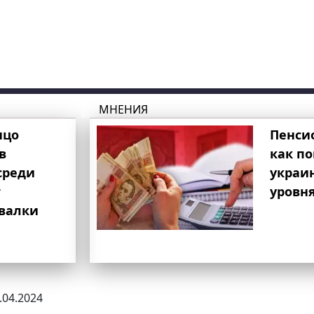
МНЕНИЯ
ицо
Пенси
в
как п
среди
украи
т
уровня
свалки
1.04.2024