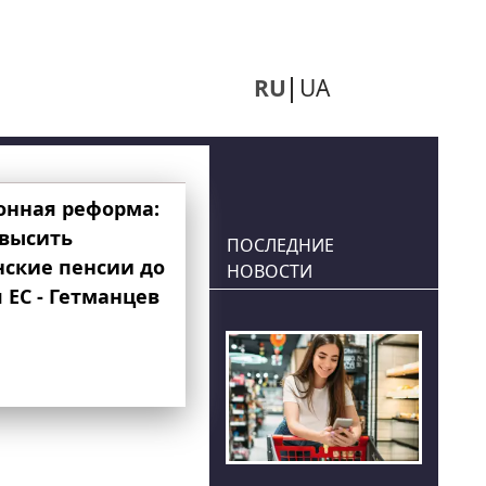
RU
UA
онная реформа:
овысить
ПОСЛЕДНИЕ
нские пенсии до
НОВОСТИ
 ЕС - Гетманцев