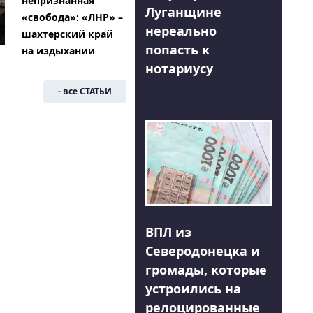
непризнанная
Луганщине
«свобода»: «ЛНР» –
нереально
шахтерский край
попасть к
на издыхании
нотариусу
- все СТАТЬИ
ВПЛ из
Северодонецка и
громады, которые
устроились на
релоцированные