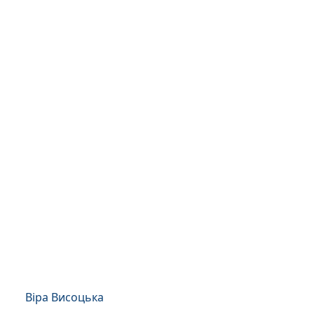
Віра Висоцька