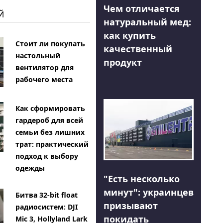
Чем отличается
Й
натуральный мед:
как купить
Стоит ли покупать
качественный
настольный
продукт
вентилятор для
рабочего места
Как сформировать
гардероб для всей
семьи без лишних
трат: практический
подход к выбору
одежды
"Есть несколько
минут": украинцев
Битва 32-bit float
призывают
радиосистем: DJI
покидать
Mic 3, Hollyland Lark