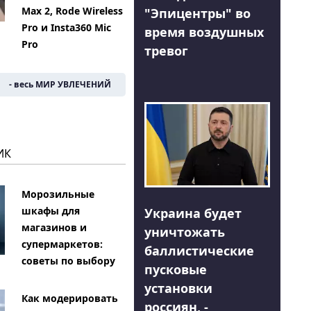
Max 2, Rode Wireless
"Эпицентры" во
Pro и Insta360 Mic
время воздушных
Pro
тревог
- весь МИР УВЛЕЧЕНИЙ
ИК
Морозильные
шкафы для
Украина будет
магазинов и
уничтожать
супермаркетов:
баллистические
советы по выбору
пусковые
установки
Как модерировать
россиян, -