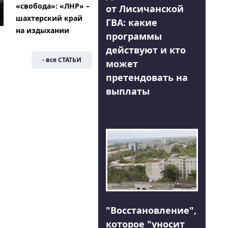
«свобода»: «ЛНР» –
от Лисичанской
шахтерский край
ГВА: какие
на издыхании
программы
действуют и кто
- все СТАТЬИ
может
претендовать на
выплаты
"Восстановление",
которое "уносит