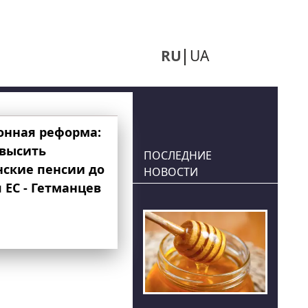
RU
UA
онная реформа:
овысить
ПОСЛЕДНИЕ
нские пенсии до
НОВОСТИ
 ЕС - Гетманцев