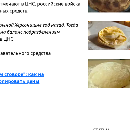
отмечают в ЦНС, российские войска
ых средств.
льной Херсонщине год назад. Тогда
 на баланс подразделениям
 в ЦНС.
лавательного средства
 сговоре": как на
олировать цены