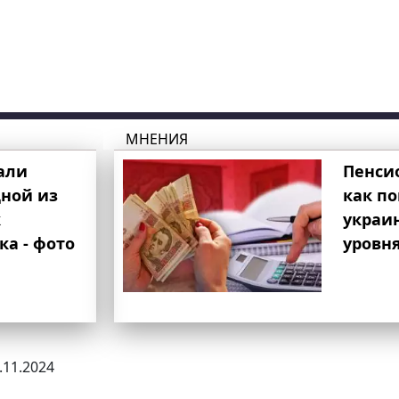
МНЕНИЯ
али
Пенси
ной из
как п
к
украи
ка - фото
уровня
0.11.2024