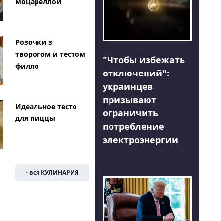
моцареллой
Розочки з
творогом и тестом
"Чтобы избежать
филло
отключений":
украинцев
призывают
Идеальное тесто
ограничить
для пиццы
потребление
электроэнергии
- вся КУЛИНАРИЯ