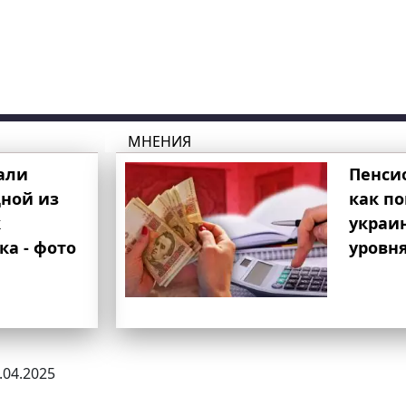
МНЕНИЯ
али
Пенси
ной из
как п
к
украи
ка - фото
уровня
9.04.2025