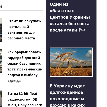
Один из
Й
областных
центров Украины
Стоит ли покупать
остался без света
настольный
после атаки РФ
вентилятор для
рабочего места
Как сформировать
гардероб для всей
семьи без лишних
трат: практический
подход к выбору
одежды
В Украину идет
долгожданное
Битва 32-bit float
похолодание и
радиосистем: DJI
дожди: в каких
Mic 3, Hollyland Lark