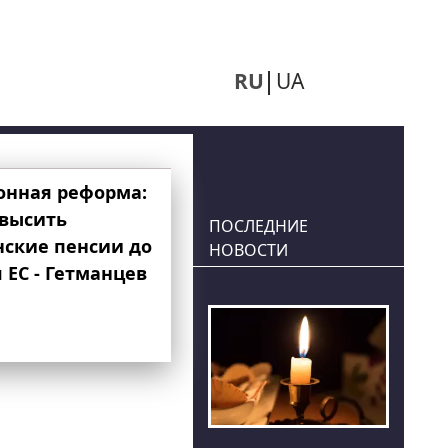
RU
UA
онная реформа:
овысить
ПОСЛЕДНИЕ
нские пенсии до
НОВОСТИ
 ЕС - Гетманцев