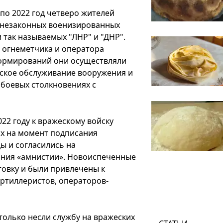
 по 2022 год четверо жителей
ы незаконных военизированных
так называемых "ЛНР" и "ДНР".
, огнеметчика и оператора
формирований они осуществляли
ское обслуживание вооружения и
 боевых столкновениях с
22 году к вражескому войску
их на момент подписания
ы и согласились на
ания «амнистии». Новоиспеченные
овку и были привлечены к
артиллеристов, операторов-
только несли службу на вражеских