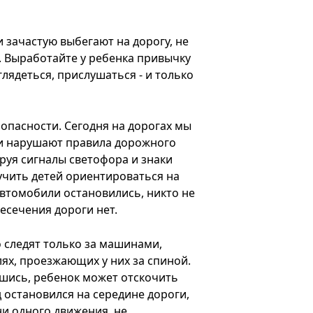
и зачастую выбегают на дорогу, не
. Выработайте у ребенка привычку
глядеться, прислушаться - и только
зопасности. Сегодня на дорогах мы
ли нарушают правила дорожного
руя сигналы светофора и знаки
учить детей ориентироваться на
автомобили остановились, никто не
есечения дороги нет.
 следят только за машинами,
ях, проезжающих у них за спиной.
вшись, ребенок может отскочить
д остановился на середине дороги,
и одного движения, не