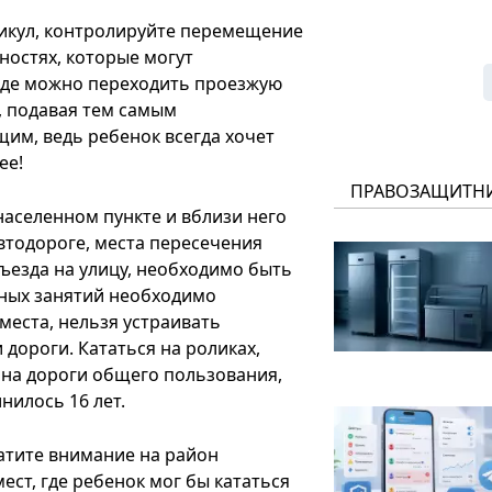
никул, контролируйте перемещение
ностях, которые могут
и где можно переходить проезжую
, подавая тем самым
им, ведь ребенок всегда хочет
ее!
ПРАВОЗАЩИТН
аселенном пункте и вблизи него
автодороге, места пересечения
дъезда на улицу, необходимо быть
вных занятий необходимо
места, нельзя устраивать
дороги. Кататься на роликах,
 на дороги общего пользования,
нилось 16 лет.
атите внимание на район
ст, где ребенок мог бы кататься