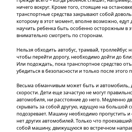
Прежде всего – когда ребенок спешит, например,
ничего вокруг. Кроме того, стоящие на останов
транспортные средства закрывают собой доволь
которому в этот момент, вполне возможно, едут
научить ребенка быть особенно осторожным в эт
внимательно смотреть по сторонам.
Нельзя обходить автобус, трамвай, троллейбус ни
чтобы перейти дорогу, необходимо дойти до бл
Или подождать, пока транспортное средство отъ
убедиться в безопасности и только после этого 
Весьма обманчивым может быть и автомобиль,
скорости. Дети еще зачастую не могут правильн
автомобиля, ни расстояние до него. Медленно 
скрывать за собой другую, идущую на большой с
подозревает. Машину необходимо пропустить и о
нет других автомобилей. Только что проехавши
собой машину, движущуюся во встречном направ