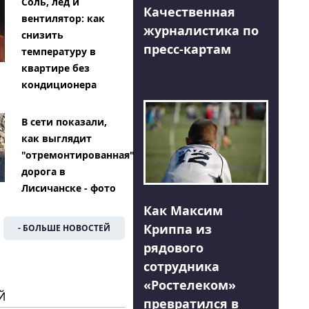
Соль, лед и
Качественная
вентилятор: как
журналистика по
снизить
пресс-картам
температуру в
квартире без
кондиционера
В сети показали,
как выглядит
"отремонтированная"
дорога в
Лисичанске - фото
Как Максим
Криппа из
- БОЛЬШЕ НОВОСТЕЙ
рядового
сотрудника
«Ростелеком»
Й
превратился в