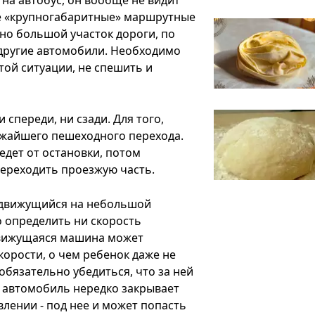
 на автобус, он вообще не видит
ке «крупногабаритные» маршрутные
но большой участок дороги, по
 другие автомобили. Необходимо
ой ситуации, не спешить и
 спереди, ни сзади. Для того,
ижайшего пешеходного перехода.
едет от остановки, потом
переходить проезжую часть.
 движущийся на небольшой
о определить ни скорость
движущаяся машина может
корости, о чем ребенок даже не
бязательно убедиться, что за ней
й автомобиль нередко закрывает
лении - под нее и может попасть