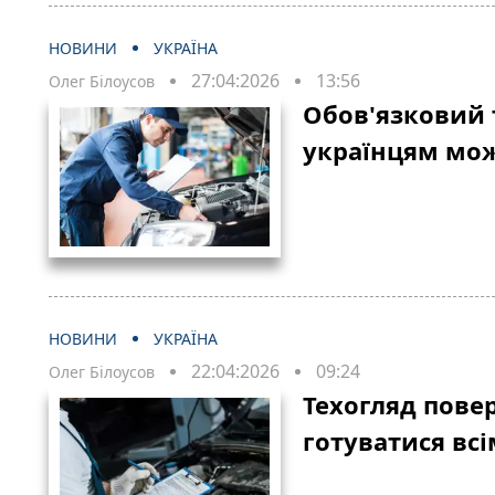
НОВИНИ
УКРАЇНА
27:04:2026
13:56
Олег Білоусов
Обов'язковий 
українцям мож
НОВИНИ
УКРАЇНА
22:04:2026
09:24
Олег Білоусов
Техогляд повер
готуватися вс