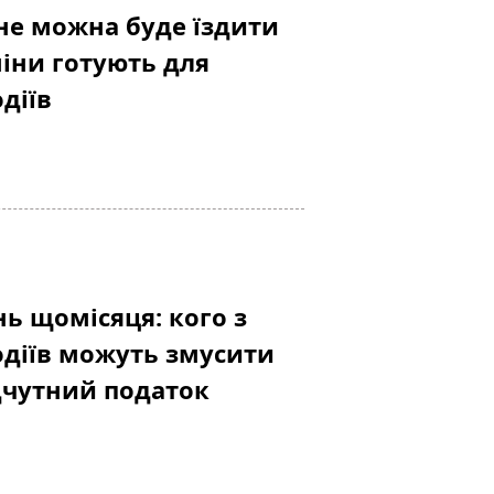
 не можна буде їздити
міни готують для
діїв
нь щомісяця: кого з
одіїв можуть змусити
дчутний податок