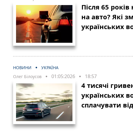
Після 65 років
на авто? Які з
українських во
НОВИНИ
УКРАЇНА
01:05:2026
18:57
Олег Білоусов
4 тисячі гриве
українських в
сплачувати ві