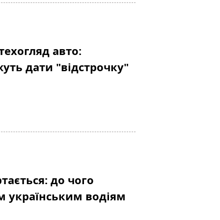
техогляд авто:
уть дати "відстрочку"
тається: до чого
ім українським водіям