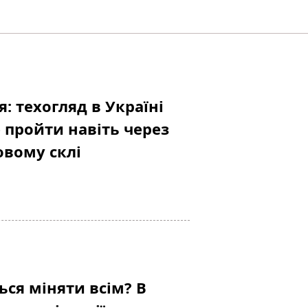
я: техогляд в Україні
 пройти навіть через
овому склі
ься міняти всім? В