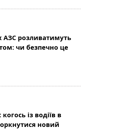
х АЗС розливатимуть
том: чи безпечно це
 когось із водіїв в
торкнутися новий