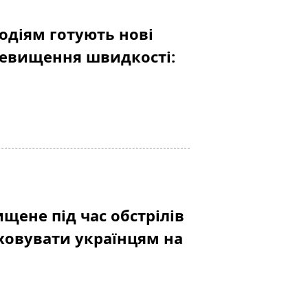
одіям готують нові
ревищення швидкості:
щене під час обстрілів
аховувати українцям на