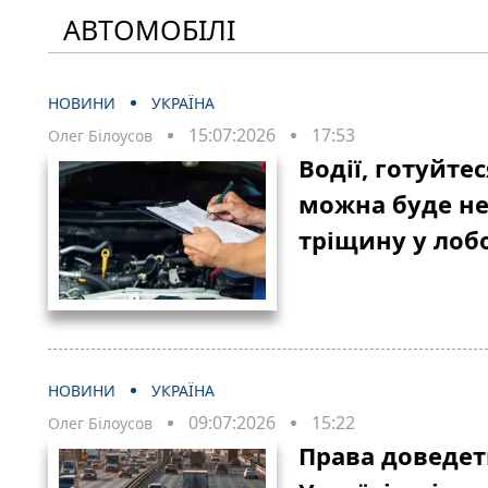
АВТОМОБІЛІ
НОВИНИ
УКРАЇНА
15:07:2026
17:53
Олег Білоусов
Водії, готуйтес
можна буде не
тріщину у лоб
НОВИНИ
УКРАЇНА
09:07:2026
15:22
Олег Білоусов
Права доведет