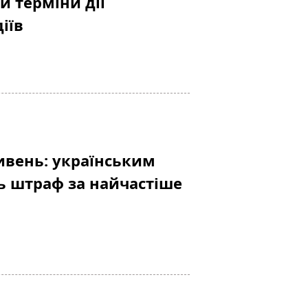
и терміни дії
іїв
ривень: українським
ь штраф за найчастіше