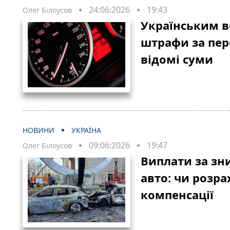
24:06:2026
19:43
Олег Білоусов
Українським в
штрафи за пе
відомі суми
НОВИНИ
УКРАЇНА
09:06:2026
19:47
Олег Білоусов
Виплати за зни
авто: чи розр
компенсації