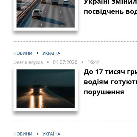
Україні змінил
посвідчень вод
НОВИНИ
УКРАЇНА
01:07:2026
16:44
Олег Білоусов
До 17 тисяч г
водіям готуют
порушення
НОВИНИ
УКРАЇНА