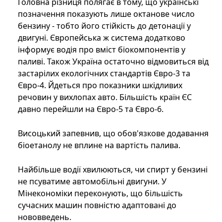
Головна різниця полягає в тому, що українські
позначення показують лише октанове число
бензину - тобто його стійкість до детонації у
двигуні. Європейська ж система додатково
інформує водія про вміст біокомпонентів у
паливі. Також Україна остаточно відмовиться від
застарілих екологічних стандартів Євро-3 та
Євро-4. Йдеться про показники шкідливих
речовин у вихлопах авто. Більшість країн ЄС
давно перейшли на Євро-5 та Євро-6.
Висоцький запевнив, що обов'язкове додавання
біоетанолу не вплине на вартість палива.
Найбільше водії хвилюються, чи спирт у бензині
не псуватиме автомобільні двигуни. У
Мінекономіки переконують, що більшість
сучасних машин повністю адаптовані до
нововведень.