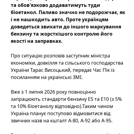
та обов'язково додаватимуть туди
біоетанол. Паливо значно не подорожчає, як
і не нашкодить авто. Проте українцям
доведеться звикати до іншого маркування
бензину та жорсткішого контролю його
якості на заправках.
Про ситуацію розповів заступник міністра
економіки, довкілля та сільського господарства
України Тарас Висоцький, передає Час Пік із
посиланням на українські ЗМІ.
Вже з 1 липня 2026 року повноцінно
запрацюють стандарти бензину Е5 та Е10 (з 5%
та 10% біоетанолу відповідно).Таким чином
Україна планує поступово відмовитися від
звичних назв на кшталт А-80, А-92 або А-95.