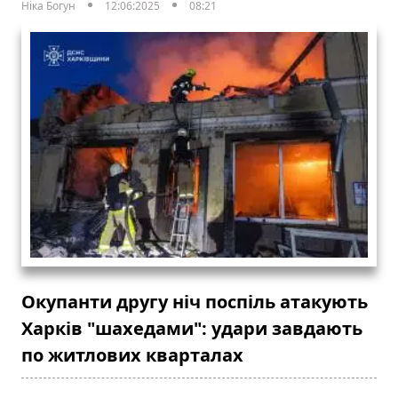
Ніка Богун
12:06:2025
08:21
Окупанти другу ніч поспіль атакують
Харків "шахедами": удари завдають
по житлових кварталах