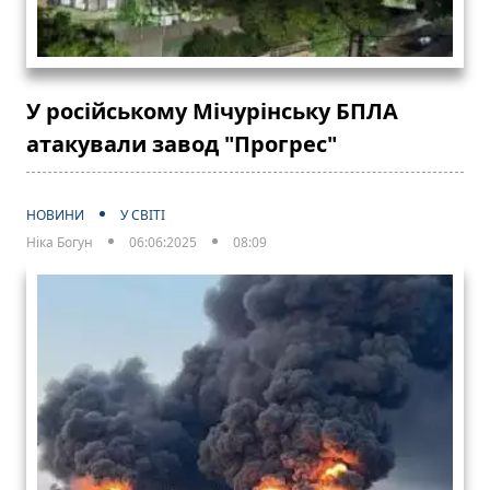
У російському Мічурінську БПЛА
атакували завод "Прогрес"
НОВИНИ
У СВІТІ
Ніка Богун
06:06:2025
08:09