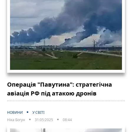
Операція "Павутина": стратегічна
авіація РФ під атакою дронів
НОВИНИ
У СВІТІ
Ніка Богун
31:05:2025
08:44