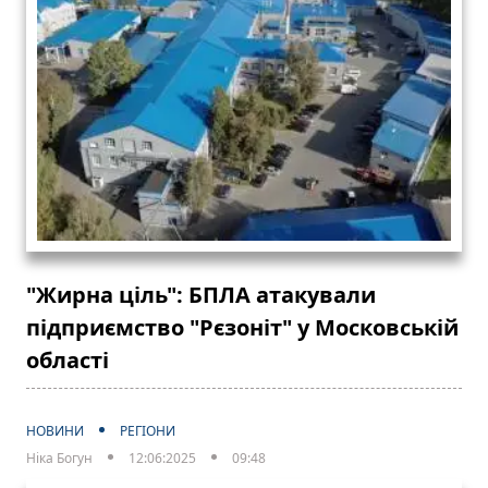
"Жирна ціль": БПЛА атакували
підприємство "Рєзоніт" у Московській
області
НОВИНИ
РЕГІОНИ
Ніка Богун
12:06:2025
09:48