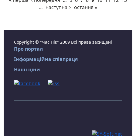
« перша
‹ попередня
…
5
6
7
8
9
10
11
12
13
…
наступна >
остання »
Copyright © "Час Пік" 2009 Всі права захищені
Про портал
Інформаційна співпраця
Наші ціни