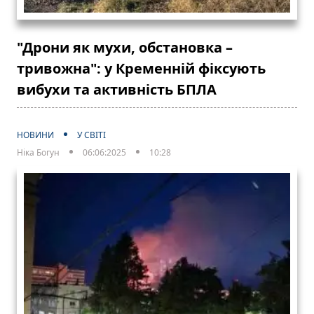
"Дрони як мухи, обстановка –
тривожна": у Кременній фіксують
вибухи та активність БПЛА
НОВИНИ
У СВІТІ
Ніка Богун
06:06:2025
10:28