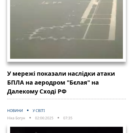
У мережі показали наслідки атаки
БПЛА на аеродром "Бєлая" на
Далекому Сході РФ
НОВИНИ
У СВІТІ
Ніка Богун
02:06:2025
07:35