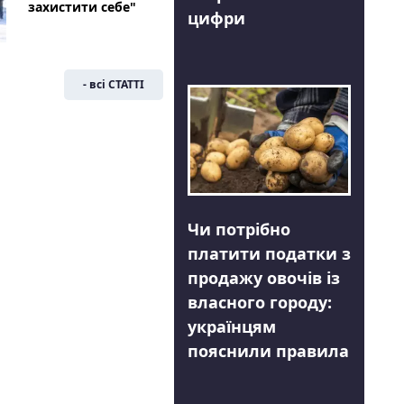
захистити себе"
цифри
- всі СТАТТІ
Чи потрібно
платити податки з
продажу овочів із
власного городу:
українцям
пояснили правила