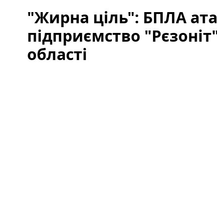
"Жирна ціль": БПЛА ат
підприємство "Рєзоніт
області