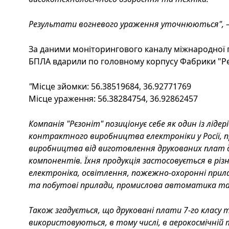
Результати вогневого ураження уточнюються", 
За даними моніторингового каналу міжнародної п
БПЛА вдарили по головному корпусу Фабрики "Рє
"
Місце зйомки: 56.38519684, 36.92771769
Місце ураження: 56.38284754, 36.92862457
Компанія "Рєзоніт" позиціонує себе як один із ліде
контрактного виробництва електроніки у Росії, 
виробництва від виготовлення друкованих плат
компонентів. Їхня продукція застосовується в різ
електроніка, освітлення, пожежно-охоронні прила
та побутові прилади, промислова автоматика та
Також згадується, що друковані плати 7-го класу 
використовуються, в тому числі, в аерокосмічній 