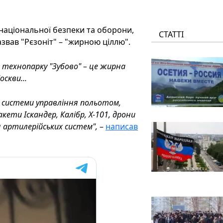
 національної безпеки та оборони,
СТАТТІ
звав "Рєзоніт" – "жирною ціллю".
в технопарку "Зубово" – це жирна
оскви...
ся в системи управління польотом,
акети Іскандер, Калібр, Х-101, дрони
я артилерійських систем
",
–
написав