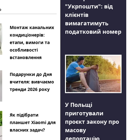
"Укрпошти": від
Ь
клієнтів
вимагатимуть
Монтаж канальних
податковий номер
кондиціонерів:
етапи, вимоги та
особливості
встановлення
Подарунки до Дня
вчителя: вивчаємо
тренди 2026 року
У Польщі
приготували
Як підібрати
проєкт закону про
планшет Xiaomi для
масову
власних задач?
депортацію