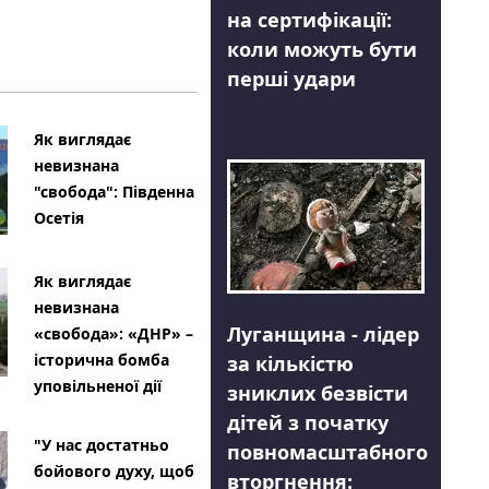
на сертифікації:
коли можуть бути
перші удари
Як виглядає
невизнана
"свобода": Південна
Осетія
Як виглядає
невизнана
Луганщина - лідер
«свобода»: «ДНР» –
історична бомба
за кількістю
уповільненої дії
зниклих безвісти
дітей з початку
"У нас достатньо
повномасштабного
бойового духу, щоб
вторгнення: