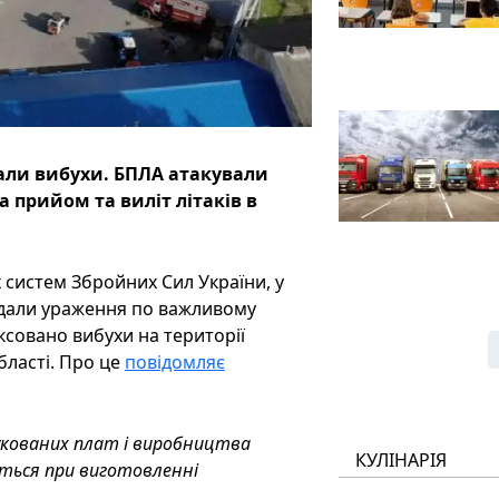
нали вибухи. БПЛА атакували
 прийом та виліт літаків в
х систем Збройних Сил України, у
вдали ураження по важливому
ксовано вибухи на території
бласті. Про це
повідомляє
укованих плат і виробництва
КУЛІНАРІЯ
ється при виготовленні