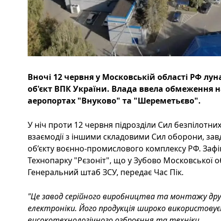
Вночі 12 червня у Московській області РФ лу
об'єкт ВПК України. Влада ввела обмеження на
аеропортах "Внуково" та "Шереметьєво".
У ніч проти 12 червня підрозділи Сил безпілотни
взаємодії з іншими складовими Сил оборони, за
об’єкту воєнно-промислового комплексу РФ. Зафі
Технопарку "Рєзоніт", що у Зубово Московської о
Генеральний штаб ЗСУ, передає Час Пік.
"Це завод серійного виробництва та монтажу др
електроніки. Його продукція широко використову
високотехнологічного озброєння та техніки.