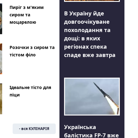
Пиріг з м'яким
В Україну йде
сиром та
довгоочікуване
моцарелою
похолодання та
дощі: в яких
регіонах спека
Розочки з сиром та
спаде вже завтра
тістом філо
Ідеальне тісто для
піци
Українська
- вся КУЛІНАРІЯ
балістика FP-7 вже