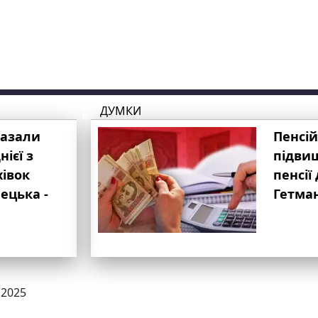
ДУМКИ
казали
Пенсій
ієї з
підвищ
хівок
пенсії 
ецька -
Гетма
.2025