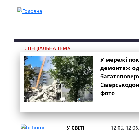
Перейти до основного вмісту
СПЕЦІАЛЬНА ТЕМА
У мережі по
демонтаж одн
багатоповер
Сіверськодон
фото
У СВІТІ
12:05, 12.06