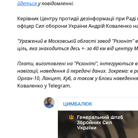
йдеться
у повідомленні.
Керівник Центру протидії дезінформації при Раді
офіцер Сил оборони України Андрій Коваленко на
"Уражений в Московській області завод "Рєзоніт" 
ціль, яка знаходиться десь +- за 40 км від центру М
Плати, виготовлені на "Рєзоніт​​​​​​​і", інтегрують
навігації, наведення й передачі даних. Зокрема: в р
Орлан-10, Ланцет, Куб, а також у блоки наведенн
Коваленко у Telegram.