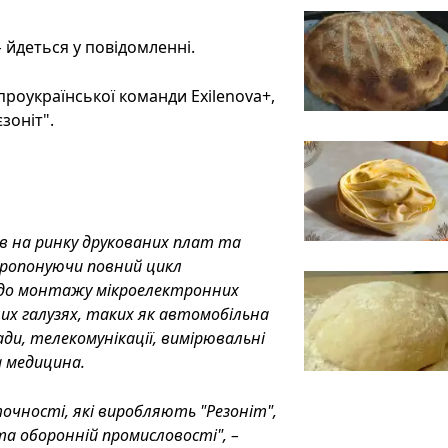
–
йдеться у повідомленні.
роукраїнської команди Exilenova+,
зоніт".
рів на ринку друкованих плат та
пропонуючи повний цикл
 до монтажу мікроелектронних
них галузях, таких як автомобільна
ди, телекомунікації, вимірювальні
 медицина.
точності, які виробляють "Резоніт",
та оборонній промисловості", –