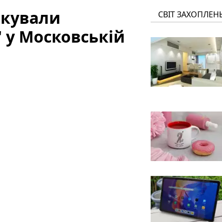
акували
СВІТ ЗАХОПЛЕН
" у Московській