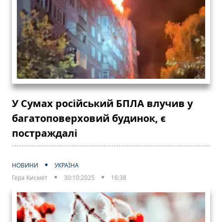
У Сумах російський БПЛА влучив у
багатоповерховий будинок, є
постраждалі
НОВИНИ
УКРАЇНА
Гера Кисмет
30:10:2025
16:38