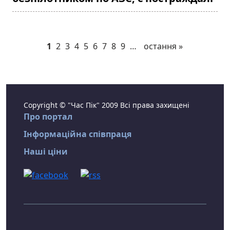
1
2
3
4
5
6
7
8
9
…
остання »
Copyright © "Час Пік" 2009 Всі права захищені
Про портал
Інформаційна співпраця
Наші ціни