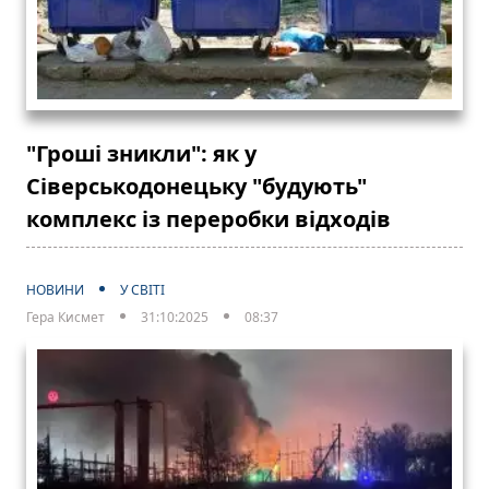
"Гроші зникли": як у
Сіверськодонецьку "будують"
комплекс із переробки відходів
НОВИНИ
У СВІТІ
Гера Кисмет
31:10:2025
08:37