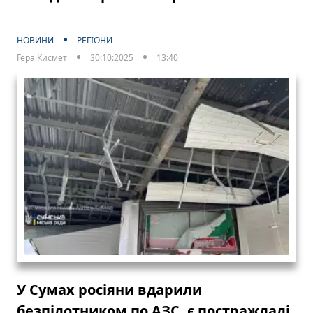
НОВИНИ
РЕГІОНИ
Гера Кисмет
30:10:2025
13:40
У Сумах росіяни вдарили
безпілотником по АЗС, є постраждалі