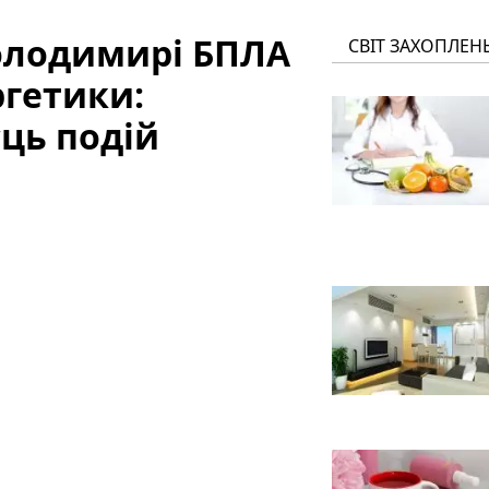
Володимирі БПЛА
СВІТ ЗАХОПЛЕН
ргетики:
сць подій