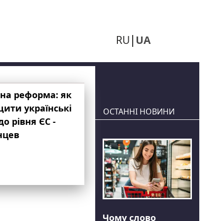
RU
UA
на реформа: як
ити українські
ОСТАННІ НОВИНИ
до рівня ЄС -
нцев
Чому слово