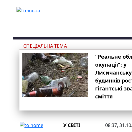
Перейти до основного вмісту
СПЕЦІАЛЬНА ТЕМА
"Реальне об
окупації": у
Лисичанську
будинків рос
гігантські з
сміття
У СВІТІ
08:37, 31.10