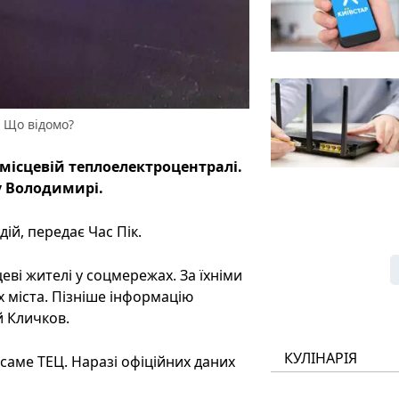
. Що відомо?
місцевій теплоелектроцентралі.
у Володимирі.
ій, передає Час Пік.
еві жителі у соцмережах. За їхніми
х міста. Пізніше інформацію
й Кличков.
КУЛІНАРІЯ
саме ТЕЦ. Наразі офіційних даних