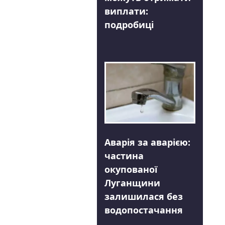
виплати:
подробиці
Аварія за аварією:
частина
окупованої
Луганщини
залишилася без
водопостачання