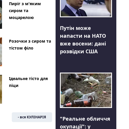
Пиріг з м'яким
сиром та
моцарелою
Путін може
напасти на НАТО
Розочки з сиром та
вже восени: дані
тістом філо
розвідки США
Ідеальне тісто для
піци
- вся КУЛІНАРІЯ
"Реальне обличчя
окупації": у