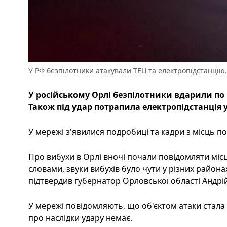
У РФ безпілотники атакували ТЕЦ та електропідстанцію
У російському Орлі безпілотники вдарили по 
Також під удар потрапила електропідстанція 
У мережі з'явилися подробиці та кадри з місць под
Про вибухи в Орлі вночі почали повідомляти місц
словами, звуки вибухів було чути у різних района
підтвердив губернатор Орловської області Андрі
У мережі повідомляють, що об'єктом атаки стала 
про наслідки удару немає.