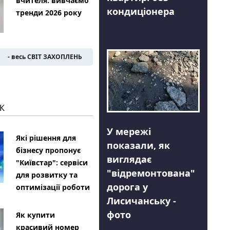
вчителя: вивчаємо
кондиціонера
тренди 2026 року
- весь СВІТ ЗАХОПЛЕНЬ
К
У мережі
Які рішення для
показали, як
бізнесу пропонує
виглядає
"Київстар": сервіси
"відремонтована"
для розвитку та
дорога у
оптимізації роботи
Лисичанську -
фото
Як купити
красивий номер