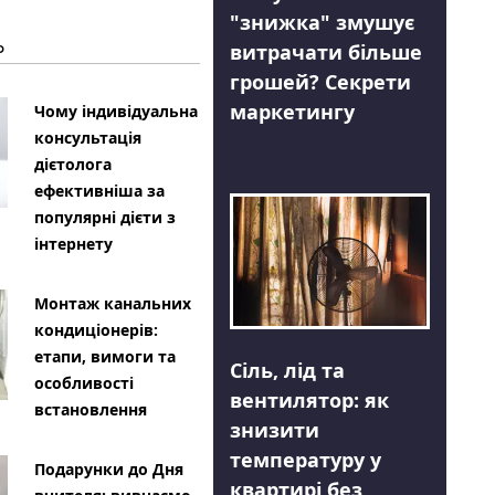
"знижка" змушує
Ь
витрачати більше
грошей? Секрети
маркетингу
Чому індивідуальна
консультація
дієтолога
ефективніша за
популярні дієти з
інтернету
Монтаж канальних
кондиціонерів:
етапи, вимоги та
Сіль, лід та
особливості
вентилятор: як
встановлення
знизити
температуру у
Подарунки до Дня
квартирі без