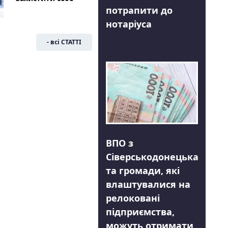
потрапити до
нотаріуса
- всі СТАТТІ
ВПО з
Сіверськодонецька
та громади, які
влаштувалися на
релоковані
підприємства,
можуть отримати