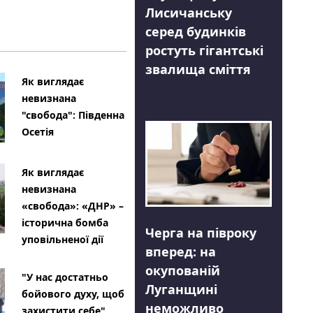
Лисичанську
серед будинків
ростуть гігантські
звалища сміття
Як виглядає
невизнана
"свобода": Південна
Осетія
Як виглядає
невизнана
«свобода»: «ДНР» –
історична бомба
Черга на півроку
уповільненої дії
вперед: на
окупованій
"У нас достатньо
Луганщині
бойового духу, щоб
неможливо
захистити себе"