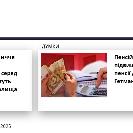
ДУМКИ
личчя
Пенсій
підвищ
 серед
пенсії 
туть
Гетма
валища
.2025