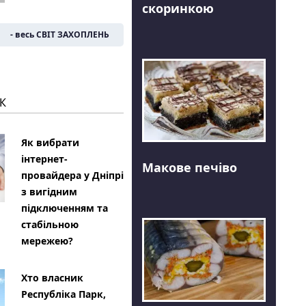
скоринкою
- весь СВІТ ЗАХОПЛЕНЬ
К
Як вибрати
інтернет-
Макове печіво
провайдера у Дніпрі
з вигідним
підключенням та
стабільною
мережею?
Хто власник
Республіка Парк,