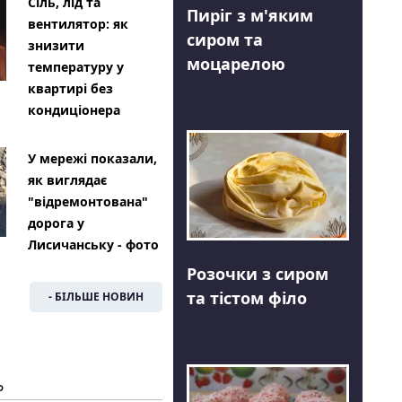
Сіль, лід та
Пиріг з м'яким
вентилятор: як
сиром та
знизити
моцарелою
температуру у
квартирі без
кондиціонера
У мережі показали,
як виглядає
"відремонтована"
дорога у
Лисичанську - фото
Розочки з сиром
та тістом філо
- БІЛЬШЕ НОВИН
Ь