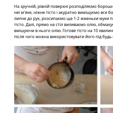
На зручній, рівній поверхні розподіляємо борош
неї м'яке, ніжне тісто і акуратно вимішуємо все 
липне до рук, розсипаємо ще 1-2 жменьки муки п
тісто. Далі, прямо на стіл виливаємо олію, обмаку
вмішуючи в нього олію. Готове тісто на 10 хвили
після чого можна використовувати його під будь-