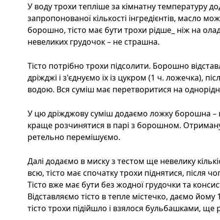
У воду трохи тепліше за кімнатну температуру до
запропонованої кількості інгредієнтів, масло мож
борошно, тісто має бути трохи рідше_ ніж на олад
невеликих грудочок – не страшна.
Тісто потрібно трохи підсолити. Борошно відстав
дріжджі і з'єднуємо їх із цукром (1 ч. ложечка), п
водою. Вся суміш має перетворитися на однорідн
У цю дріжджову суміш додаємо ложку борошна – ц
краще розчинятися в парі з борошном. Отриману 
ретельно перемішуємо.
Далі додаємо в миску з тестом ще невелику кількі
всю, тісто має спочатку трохи піднятися, після 
Тісто вже має бути без жодної грудочки та консист
Відставляємо тісто в тепле містечко, даємо йому 1
тісто трохи підійшло і взялося бульбашками, ще 