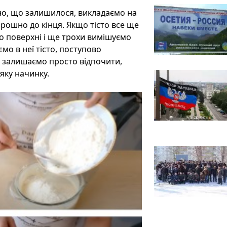
но, що залишилося, викладаємо на
борошно до кінця. Якщо тісто все ще
о поверхні і ще трохи вимішуємо
ємо в неї тісто, поступово
н залишаємо просто відпочити,
яку начинку.