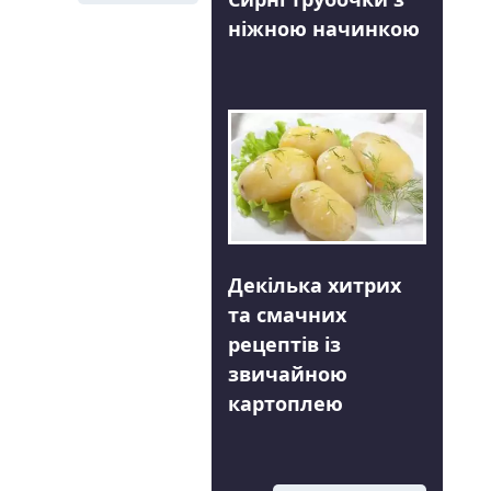
ніжною начинкою
Декілька хитрих
та смачних
рецептів із
звичайною
картоплею