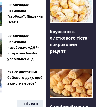
Як виглядає
невизнана
"свобода": Південна
Осетія
Круасани з
Як виглядає
листкового тіста:
невизнана
покроковий
«свобода»: «ДНР» –
рецепт
історична бомба
уповільненої дії
"У нас достатньо
бойового духу, щоб
захистити себе"
- всі СТАТТІ
Сирні трубочки з