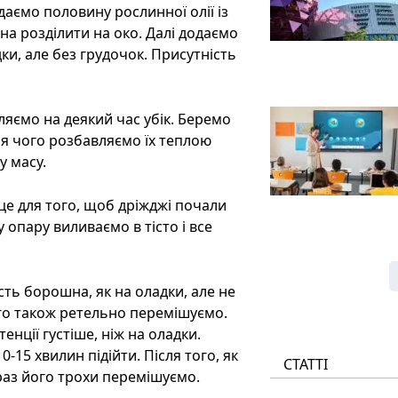
даємо половину рослинної олії із
на розділити на око. Далі додаємо
ки, але без грудочок. Присутність
ляємо на деякий час убік. Беремо
ісля чого розбавляємо їх теплою
у масу.
е для того, щоб дріжджі почали
опару виливаємо в тісто і все
сть борошна, як на оладки, але не
чого також ретельно перемішуємо.
енції густіше, ніж на оладки.
0-15 хвилин підійти. Після того, як
СТАТТІ
раз його трохи перемішуємо.