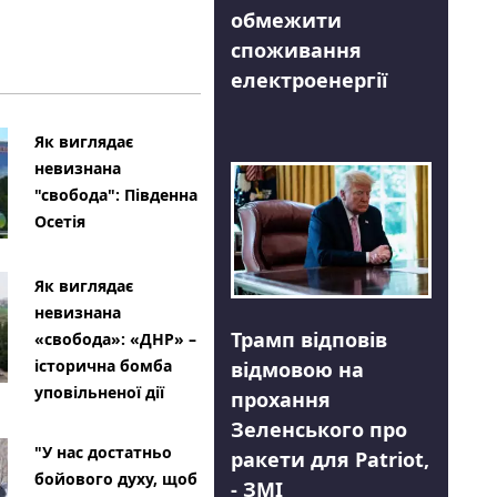
обмежити
споживання
електроенергії
Як виглядає
невизнана
"свобода": Південна
Осетія
Як виглядає
невизнана
Трамп відповів
«свобода»: «ДНР» –
історична бомба
відмовою на
уповільненої дії
прохання
Зеленського про
"У нас достатньо
ракети для Patriot,
бойового духу, щоб
- ЗМІ