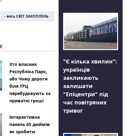
- весь СВІТ ЗАХОПЛЕНЬ
К
"Є кілька хвилин":
Хто власник
українців
Республіка Парк,
закликають
або Чому дороги
залишати
біля ТРЦ
"Епіцентри" під
перебудовують за
приватні гроші
час повітряних
тривог
Інтерактивна
панель 65 дюймів:
як зробити