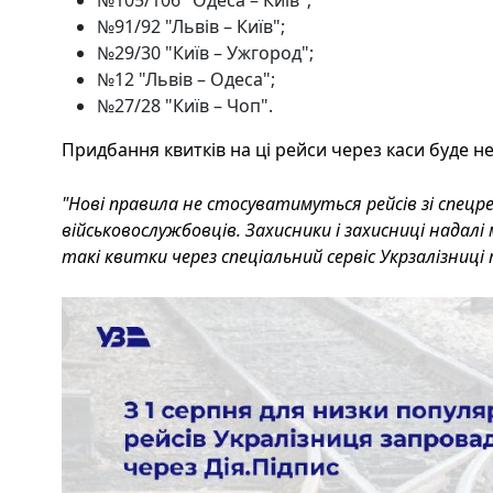
№91/92 "Львів – Київ";
№29/30 "Київ – Ужгород";
№12 "Львів – Одеса";
№27/28 "Київ – Чоп".
Придбання квитків на ці рейси через каси буде н
"Нові правила не стосуватимуться рейсів зі спецр
військовослужбовців. Захисники і захисниці нада
такі квитки через спеціальний сервіс Укрзалізниці