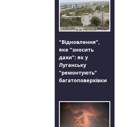
"Відновлення",
яке "зносить
дахи": як у
Луганську
"ремонтують"
багатоповерхівки