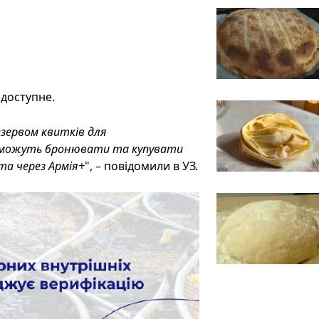
едоступне.
езервом квитків для
лі можуть бронювати та купувати
 та через Армія+
", – повідомили в УЗ.