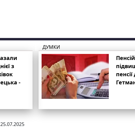
ДУМКИ
казали
Пенсій
ієї з
підвищ
хівок
пенсії 
ецька -
Гетма
 25.07.2025