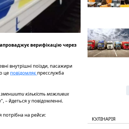
 запроваджує верифікацію через
евні внутрішні поїзди, пасажири
ро це
повідомляє
пресслужба
и зменшити кількість можливих
в
", – йдеться у повідомленні.
 потрібна на рейси:
КУЛІНАРІЯ