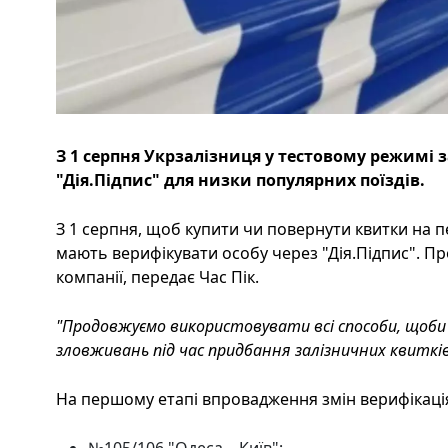
З 1 серпня Укрзалізниця у тестовому режимі
"Дія.Підпис" для низки популярних поїздів.
З 1 серпня, щоб купити чи повернути квитки на п
мають верифікувати особу через "Дія.Підпис". П
компанії, передає Час Пік.
"Продовжуємо використовувати всі способи, щоб
зловживань під час придбання залізничних квиткі
На першому етапі впровадження змін верифікація
№105/106 "Одеса – Київ";