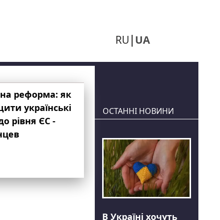
RU
UA
на реформа: як
ити українські
ОСТАННІ НОВИНИ
до рівня ЄС -
нцев
В Україні хочуть