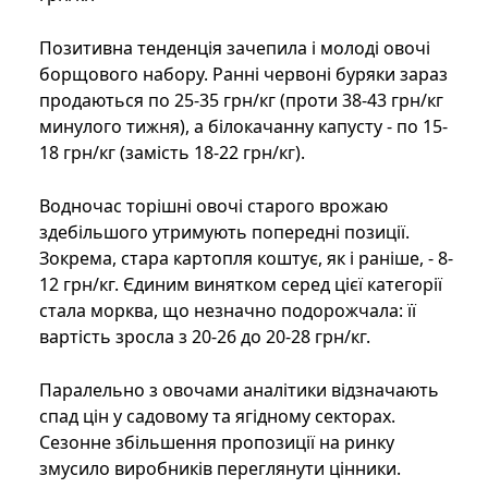
Позитивна тенденція зачепила і молоді овочі
борщового набору. Ранні червоні буряки зараз
продаються по 25-35 грн/кг (проти 38-43 грн/кг
минулого тижня), а білокачанну капусту - по 15-
18 грн/кг (замість 18-22 грн/кг).
Водночас торішні овочі старого врожаю
здебільшого утримують попередні позиції.
Зокрема, стара картопля коштує, як і раніше, - 8-
12 грн/кг. Єдиним винятком серед цієї категорії
стала морква, що незначно подорожчала: її
вартість зросла з 20-26 до 20-28 грн/кг.
Паралельно з овочами аналітики відзначають
спад цін у садовому та ягідному секторах.
Сезонне збільшення пропозиції на ринку
змусило виробників переглянути цінники.