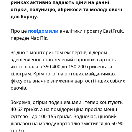
ринках активно падають ціни на ранні
огірки, полуницю, абрикоси та молоді овочі
для борщу.
Про це
повідомили
аналітики проєкту EastFruit,
передає Час Пік.
Згідно з моніторингом експертів, лідером
здешевлення став зелений горошок, вартість
якого впала з 350-400 до 150-200 гривень за
кілограм. Крім того, на оптових майданчиках
фіксують значне зниження вартості інших свіжих
овочів.
Зокрема, огірки подешевшали і тепер коштують
40-62 грн/кг, а на помідори ціна просіла менш
суттєво - до 100-155 грн/кг. Водночас, ціновий
діапазон на молоду картоплю змістився до 50-90
грн/кг.