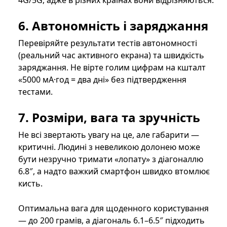
4G/5G, адже в різних країнах вони відрізняються.
6. Автономність і заряджання
Перевіряйте результати тестів автономності
(реальний час активного екрана) та швидкість
заряджання. Не вірте голим цифрам на кшталт
«5000 мА·год = два дні» без підтвердження
тестами.
7. Розміри, вага та зручність
Не всі звертають увагу на це, але габарити —
критичні. Людині з невеликою долонею може
бути незручно тримати «лопату» з діагоналлю
6.8″, а надто важкий смартфон швидко втомлює
кисть.
Оптимальна вага для щоденного користування
— до 200 грамів, а діагональ 6.1–6.5″ підходить