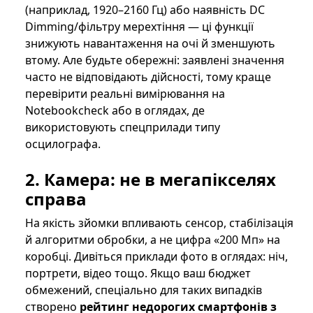
(наприклад, 1920–2160 Гц) або наявність DC
Dimming/фільтру мерехтіння — ці функції
знижують навантаження на очі й зменшують
втому. Але будьте обережні: заявлені значення
часто не відповідають дійсності, тому краще
перевірити реальні вимірювання на
Notebookcheck або в оглядах, де
використовують спецприлади типу
осцилографа.
2. Камера: не в мегапікселях
справа
На якість зйомки впливають сенсор, стабілізація
й алгоритми обробки, а не цифра «200 Мп» на
коробці. Дивіться приклади фото в оглядах: ніч,
портрети, відео тощо. Якщо ваш бюджет
обмежений, спеціально для таких випадків
створено
рейтинг недорогих смартфонів з