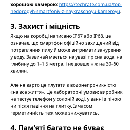
хорошою камерою
:
https://techrate.com.ua/top-
nedorogyh-smartfoniv-z-naykraschoyu-kameroyu
.
3. Захист і міцність
Якщо на коробці написано IP67 або IP68, це
означає, що смартфон офіційно захищений від
потрапляння пилу й може витримати занурення
у воду. Зазвичай мається на увазі прісна вода, на
глибину до 1–1.5 метра, і не довше ніж на 30–60
хвилин.
Але не варто це плутати з водонепроникністю
«на все життя». Це лабораторні умови: виробник
не тестує телефон у солоній воді, у ванні з піною
чи після падіння на плитку. Із часом
герметичність теж може знижуватись.
4. Пам’яті багато не буває