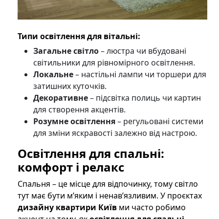
Типи освітлення для вітальні:
Загальне світло
– люстра чи вбудовані
світильники для рівномірного освітлення.
Локальне
– настільні лампи чи торшери для
затишних куточків.
Декоративне
– підсвітка полиць чи картин
для створення акцентів.
Розумне освітлення
– регульовані системи
для зміни яскравості залежно від настрою.
Освітлення для спальні
:
комфорт і релакс
Спальня – це місце для відпочинку, тому світло
тут має бути м’яким і ненав’язливим. У проєктах
дизайну квартири Київ
ми часто робимо
акцент на тому, як
освітлення для спальні