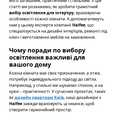
його затишним, практичним і стильним. У цій
статті ми розкажемо, як зробити грамотний
вибір освітлення для інтер’єру
, враховуючи
особливості кожної кімнати. А допомагатимуть
нам у цьому експерти компанії
Halfee
, що
спеціалізується на дизайні інтер’єрів, ремонті під
ключ і виготовленні меблів на замовлення.
Чому
поради по вибору
освітлення
важливі для
вашого дому
Кожна кімната має своє призначення, а отже,
потребує індивідуального підходу до світла.
Наприклад, у спальні ми шукаємо спокою, а на
кухні – практичності. У сучасних проєктах, таких
як
дизайн квартири Київ
, наші дизайнери з
Halfee
завжди враховують ці нюанси, щоб
створити гармонійний простір.