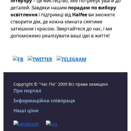
інтер’єру
– це мистецтво, яке потребує уваги до
деталей. Завдяки нашим
порадам по вибору
освітлення
і підтримці від
Halfee
ви зможете
створити дім, де кожна кімната сяятиме
затишком і красою. Звертайтеся до нас, і ми
допоможемо реалізувати ваші ідеї в життя!
Copyright © "Час Пік" 2009 Всі права захищені
Про портал
Інформаційна співпраця
Наші ціни