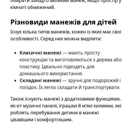
обирати занадто великий манеж, якщо простір у
кімнаті обмежений.
Різновиди манежів для дітей
Існує кілька типів манежів, кожен із яких має свої
особливості. Серед них можна виділити:
Класичні манежі
— мають просту
конструкцію та виготовляються з дерева або
пластику. Ідеально підходять для
домашнього використання.
Складані манежі
— зручні для подорожей і
поїздок. Їх легко складати й транспортувати.
Також існують манежі з додатковими функціями,
як-от музичні панелі, іграшки й м’які килимки, які
роблять перебування дитини в манежі
цікавішим і комфортнішим.