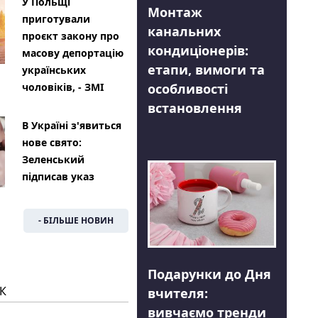
У Польщі
Монтаж
приготували
канальних
проєкт закону про
кондиціонерів:
масову депортацію
етапи, вимоги та
українських
особливості
чоловіків, - ЗМІ
встановлення
В Україні з'явиться
нове свято:
Зеленський
підписав указ
- БІЛЬШЕ НОВИН
Подарунки до Дня
К
вчителя:
вивчаємо тренди