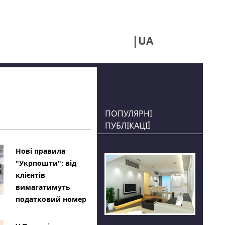
UA
RU
ПОПУЛЯРНІ
ПУБЛІКАЦІЇ
Нові правила
"Укрпошти": від
клієнтів
вимагатимуть
податковий номер