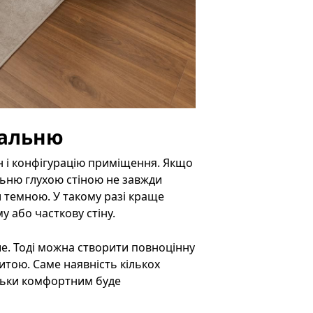
пальню
он і конфігурацію приміщення. Якщо
альню глухою стіною не завжди
и темною. У такому разі краще
у або часткову стіну.
е. Тоді можна створити повноцінну
итою. Саме наявність кількох
ільки комфортним буде