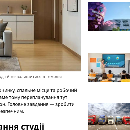
удії й не залишитися в темряві
починку, спальне місце та робочий
Саме тому перепланування тут
зон. Головне завдання — зробити
безпечним.
ння студії