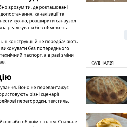
бно зрозуміти, де розташовані
одопостачання, каналізації та
ренести кухню, розширити санвузол
жна реалізувати без обмежень.
ьні конструкції й не передбачають
а виконувати без попереднього
ехнічний паспорт, а в разі зміни
ав.
КУЛІНАРІЯ
дію
нування. Воно не перевантажує
користовують різні сценарії
 рейкові перегородки, текстиль,
йкою або обіднім столом. Спальне