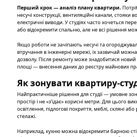
Перший крок — аналіз плану квартири.
Потрі
несучі конструкції, вентиляційні канали, стояки в
електричні виводи. У студіях часто хочеться пе
або відокремити спальню, але не всі рішення мо
Якщо роботи не зачіпають несучі та огороджувал
втручання в інженерні мережі, їх зазвичай можн
дозволу. Після ремонту може знадобитися новий т
площі — внесення даних до реєстру майнових пр
Як зонувати квартиру-сту
Найпрактичніше рішення для студії — умовне зо
простір і не «з’їдає» корисні метри. Для цього ви
освітлення, підлогові покриття, меблі, скляні або
стелажі.
Наприклад, кухню можна відокремити барною сті