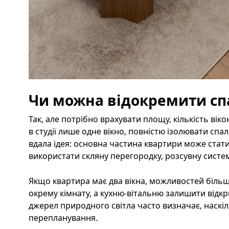
Чи можна відокремити с
Так, але потрібно врахувати площу, кількість вік
в студії лише одне вікно, повністю ізолювати сп
вдала ідея: основна частина квартири може стат
використати скляну перегородку, розсувну систем
Якщо квартира має два вікна, можливостей більш
окрему кімнату, а кухню-вітальню залишити відкр
джерел природного світла часто визначає, наск
перепланування.