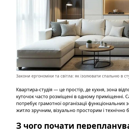
Закони ергономіки та світла: як ізолювати спальню в ст
Квартира-студія — це простір, де кухня, зона від
куточок часто розміщені в одному приміщенні. 
потребує грамотної організації функціональних 
житло зручним, візуально просторим і технічно 
З чого почати перепланува