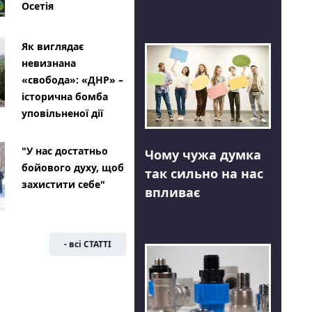
Осетія
Як виглядає
невизнана
«свобода»: «ДНР» –
історична бомба
уповільненої дії
"У нас достатньо
Чому чужа думка
бойового духу, щоб
так сильно на нас
захистити себе"
впливає
- всі СТАТТІ