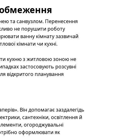
і обмеження
хнею та санвузлом. Перенесення
ажливо не порушити роботу
ширювати ванну кімнату зазвичай
лової кімнати чи кухні.
вати кухню з житловою зоною не
випадках застосовують розсувні
для відкритого планування
перів». Він допомагає заздалегідь
ектрики, сантехніки, освітлення й
 елементи, огороджувальні
 потрібно оформлювати як