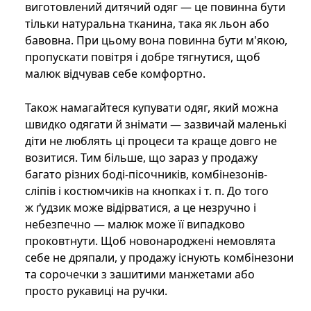
виготовлений дитячий одяг — це повинна бути
тільки натуральна тканина, така як льон або
бавовна. При цьому вона повинна бути м'якою,
пропускати повітря і добре тягнутися, щоб
малюк відчував себе комфортно.
Також намагайтеся купувати одяг, який можна
швидко одягати й знімати — зазвичай маленькі
діти не люблять ці процеси та краще довго не
возитися. Тим більше, що зараз у продажу
багато різних боді-пісочників, комбінезонів-
сліпів і костюмчиків на кнопках і т. п. До того
ж ґудзик може відірватися, а це незручно і
небезпечно — малюк може її випадково
проковтнути. Щоб новонароджені немовлята
себе не дряпали, у продажу існують комбінезони
та сорочечки з зашитими манжетами або
просто рукавиці на ручки.