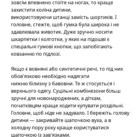
зовсім впевнено стоїте на ногах, то краще
захистити коліна дитини,
використовуючи штанці замість шортиків. І
головне, стежте, щоб гумка була широка і не
здавлювала животик. Дуже зручно носити
шкарпетки і колготки, у яких на підошві є
спеціальні гумові кнопки, що запобігають
ковзанню по підлозі.
Якщо є вовняні або синтетичні речі, то під них
обов'язково необхідно надягати
нижню білизну з бавовни. Те ж стосується і
верхнього одягу. Суцільні комбінезони більш
зручні для новонароджених, а діткам,
початківцям краще ходити купувати роздільні.
Головне, щоб ніде не задувало. І бережіть голову
дитини — закривайте шапочкою вуха, а в
холодну пору року краще користуватися
шапочкою із зав'язками.