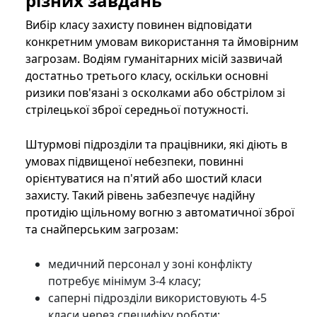
різних завдань
Вибір класу захисту повинен відповідати
конкретним умовам використання та ймовірним
загрозам. Водіям гуманітарних місій зазвичай
достатньо третього класу, оскільки основні
ризики пов'язані з осколками або обстрілом зі
стрілецької зброї середньої потужності.
Штурмові підрозділи та працівники, які діють в
умовах підвищеної небезпеки, повинні
орієнтуватися на п'ятий або шостий класи
захисту. Такий рівень забезпечує надійну
протидію щільному вогню з автоматичної зброї
та снайперським загрозам:
медичний персонал у зоні конфлікту
потребує мінімум 3-4 класу;
саперні підрозділи використовують 4-5
класи через специфіку роботи;