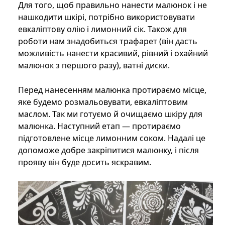
Для того, щоб правильно нанести малюнок і не
нашкодити шкірі, потрібно використовувати
евкаліптову олію і лимонний сік. Також для
роботи нам знадобиться трафарет (він дасть
можливість нанести красивий, рівний і охайний
малюнок з першого разу), ватні диски.
Перед нанесенням малюнка протираємо місце,
яке будемо розмальовувати, евкаліптовим
маслом. Так ми готуємо й очищаємо шкіру для
малюнка. Наступний етап — протираємо
підготовлене місце лимонним соком. Надалі це
допоможе добре закріпитися малюнку, і після
прояву він буде досить яскравим.