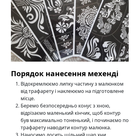
Порядок нанесення мехенді
Відокремлюємо липку частину з малюнком
від трафарету і наклеюємо на підготовлене
місце.
Беремо безпосередньо конус з хною,
відрізаємо маленький кінчик, щоб контур
був максимально тоненький, і починаємо по
трафарету наводити контур малюнка.
Наносимо досить щільний шар хни,