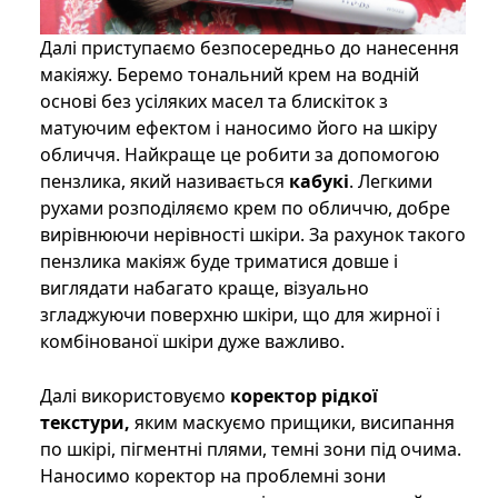
Далі приступаємо безпосередньо до нанесення
макіяжу. Беремо тональний крем на водній
основі без усіляких масел та блискіток з
матуючим ефектом і наносимо його на шкіру
обличчя. Найкраще це робити за допомогою
пензлика, який називається
кабукі
. Легкими
рухами розподіляємо крем по обличчю, добре
вирівнюючи нерівності шкіри. За рахунок такого
пензлика макіяж буде триматися довше і
виглядати набагато краще, візуально
згладжуючи поверхню шкіри, що для жирної і
комбінованої шкіри дуже важливо.
Далі використовуємо
коректор рідкої
текстури,
яким маскуємо прищики, висипання
по шкірі, пігментні плями, темні зони під очима.
Наносимо коректор на проблемні зони